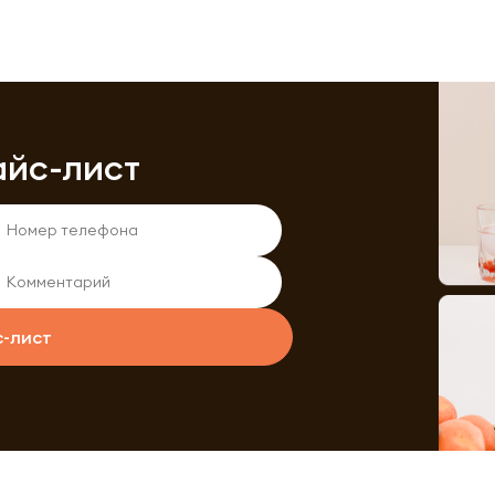
айс-лист
с-лист