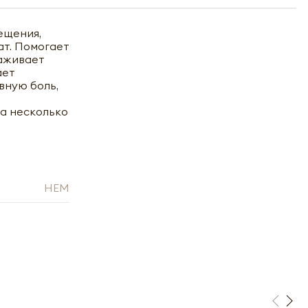
ещения,
ат. Помогает
раживает
ает
вную боль,
на несколько
HEM