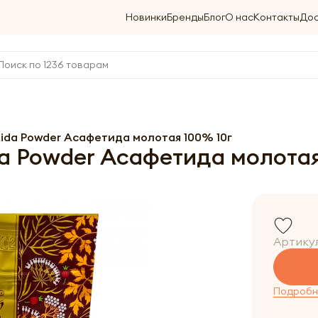
Новинки
Бренды
Блог
О нас
Контакты
Дос
da Powder Асафетида молотая 100% 10г
 Powder Асафетида молотая
Артику
Подробне