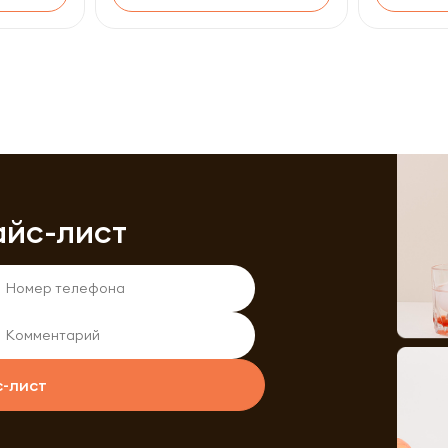
айс-лист
с-лист