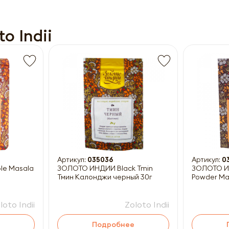
o Indii
Получить прайс-лист
ны к заполнению
Артикул:
035036
Артикул:
0
ЗОЛОТО ИНДИИ Black Tmin
ЗОЛОТО ИН
Тмин Калонджи черный 30г
Powder Ма
loto Indii
Zoloto Indii
Подробнее