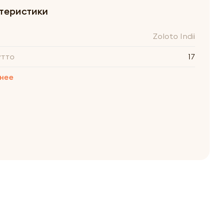
теристики
Zoloto Indii
утто
17
нее