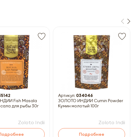
35142
Артикул:
034046
ДИИ Fish Masala
ЗОЛОТО ИНДИИ Cumin Powder
сала для рыбы 30г
Кумин молотый 100г
Zoloto Indii
Zoloto Indii
Подробнее
Подробнее