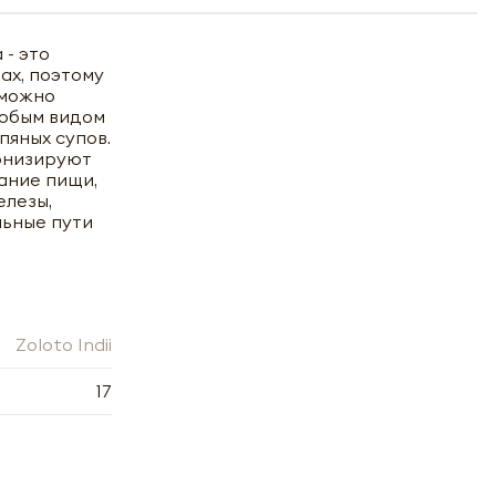
 - это
ах, поэтому
 можно
любым видом
пяных супов.
онизируют
ание пищи,
елезы,
льные пути
Zoloto Indii
17