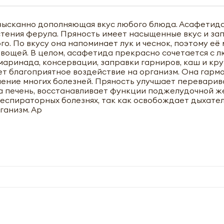
зысканно дополняющая вкус любого блюда. Асафетида
тения ферула. Пряность имеет насыщенные вкус и зап
о. По вкусу она напоминает лук и чеснок, поэтому её
овощей. В целом, асафетида прекрасно сочетается с 
маринада, консервации, заправки гарниров, каш и кру
т благоприятное воздействие на организм. Она гарм
ение многих болезней. Пряность улучшает переварив
на печень, восстанавливает функции поджелудочной ж
еспираторных болезнях, так как освобождает дыхате
ганизм. Ар
чить оптовый прайс-лист