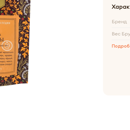
Харак
Бренд
Вес Бр
Подроб