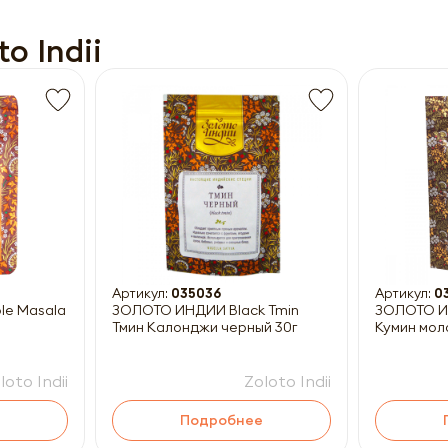
o Indii
Получить прайс-лист
ны к заполнению
Артикул:
035036
Артикул:
0
ЗОЛОТО ИНДИИ Black Tmin
ЗОЛОТО И
Тмин Калонджи черный 30г
Кумин мол
loto Indii
Zoloto Indii
Подробнее