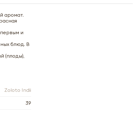
й аромат.
красная
 первым и
ных блюд. В
й (плоды),
Zoloto Indii
39