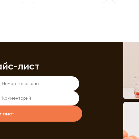
айс-лист
с-лист