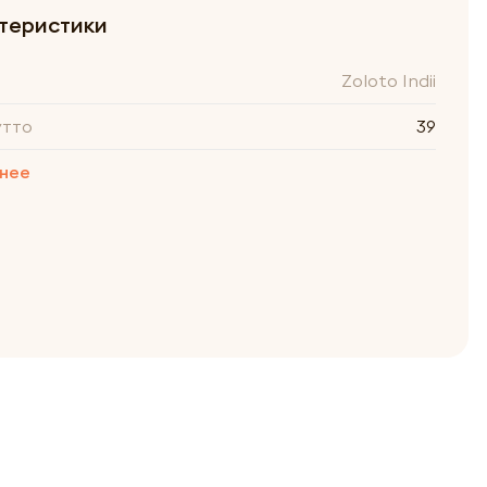
теристики
Zoloto Indii
утто
39
нее