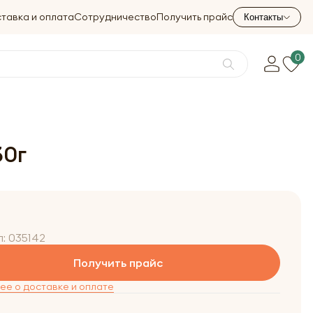
тавка и оплата
Сотрудничество
Получить прайс
Контакты
0
30г
л:
035142
Получить прайс
е о доставке и оплате