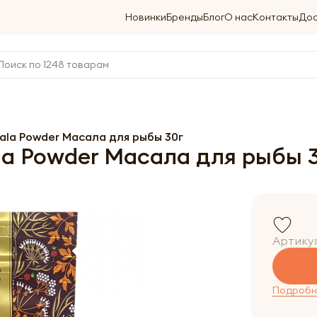
Новинки
Бренды
Блог
О нас
Контакты
Дос
la Powder Масала для рыбы 30г
a Powder Масала для рыбы 
Артику
Подробне