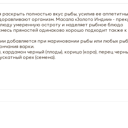
 раскрыть полностью вкус рыбы, усилив ее аппетитны
здоравливают организм. Масала «Золото Индии» - пре
блюду умеренную остроту и наделяет рыбное блюдо
месь пряностей одинаково хорошо подходит также к
ии добавляется при мариновании рыбы или любых рыб
ончания варки.
, кардамон черный (плоды), корица (кора), перец черны
мускатный орех (семена).
чить оптовый прайс-лист