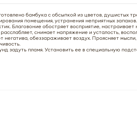
отовлено бамбука с обсыпкой из цветов, душистых тр
ирования помещения, устранения неприятных запахов
ктик. Благовоние обостряет восприятие, настраивает
 расслабляет, снимает напряжение и усталость, воспо
т негатива, обеззараживает воздух. Проясняет мысли,
чивость.
унд задуть пламя. Установить ее в специальную подст
чить оптовый прайс-лист
M