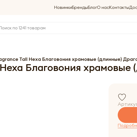
Новинки
Бренды
Блог
О нас
Контакты
Дос
ragrance Tall Hexa Благовония храмовые (длинные) Дра
ll Hexa Благовония храмовые
Артику
Подробне