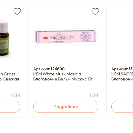
Получить прайс-лист
ны к заполнению
Артикул:
126800
Артикул:
13
HEM White Musk Masala
HEM SACR
о Свежая
Благовоние Белый Мускус 15г
Благовони
HEM
HEM
Подробнее