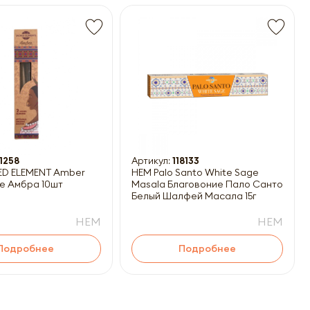
1258
Артикул:
118133
ED ELEMENT Amber
HEM Palo Santo White Sage
е Амбра 10шт
Masala Благовоние Пало Санто-
Белый Шалфей Масала 15г
HEM
HEM
Подробнее
Подробнее