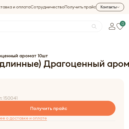
тавка и оплата
Сотрудничество
Получить прайс
Контакты
0
гоценный аромат 10шт
 (длинные) Драгоценный аром
л:
150041
Получить прайс
е о доставке и оплате