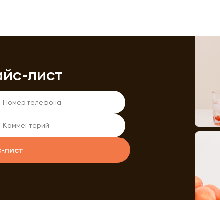
айс-лист
с-лист