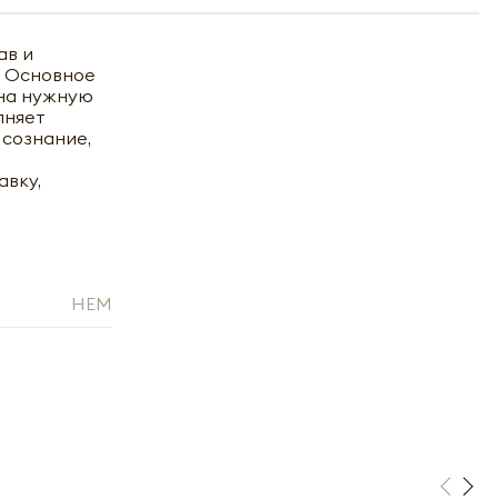
ав и
. Основное
 на нужную
лняет
 сознание,
авку,
HEM