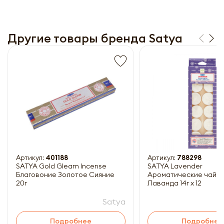
Другие товары бренда Satya
Получить прайс-лист
Обязательны к заполнению
Артикул:
401188
Артикул:
788298
SATYA Gold Gleam Incense
SATYA Lavender
Благовоние Золотое Сияние
Ароматические чайны
20г
Лаванда 14г x 12
Satya
Подробнее
Подробнее