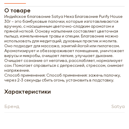
О товаре
Индийское благовоние Satya Hexa Благовоние Purify House
30г – это бамбуковые палочки, которые изготавливаются
вручную, с насыщенным цветочно-сладким ароматом и
пряной ноткой. Основу напыления составляет цветочная
пыльца, измельченные травы и специи. Благовоние можно
использовать для медитаций, духовных практик и молитв.
Оно подходит для массажа, занятий йогой или пилатесом.
Ароматизирует и обеззараживает помещение, уничтожает
вирусы и микробы, очищает легкие, улучшает дыхание.
Очищает сознание от негатива, расслабляет, нормализует
сон. Помогает справиться с депрессией, стрессом, снимает
напряжение.
Способ применения: Способ применения: зажечь палочку,
через 2-3 секунды сбить огонь, установить в подставку.
Характеристики
Получить оптовый
Бренд
Satya
прайс-лист