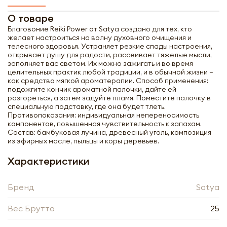
О товаре
Благовоние Reiki Power от Satya создано для тех, кто
желает настроиться на волну духовного очищения и
телесного здоровья. Устраняет резкие спады настроения,
открывает душу для радости, рассеивает тяжелые мысли,
заполняет вас светом. Их можно зажигать и во время
целительных практик любой традиции, и в обычной жизни —
как средство мягкой ароматерапии. Способ применения:
подожгите кончик ароматной палочки, дайте ей
разгореться, а затем задуйте пламя. Поместите палочку в
специальную подставку, где она будет тлеть.
Противопоказания: индивидуальная непереносимость
компонентов, повышенная чувствительность к запахам.
Состав: бамбуковая лучина, древесный уголь, композиция
из эфирных масле, пыльцы и коры деревьев.
Характеристики
Бренд
Satya
Получить оптовый
прайс-лист
Вес Брутто
25