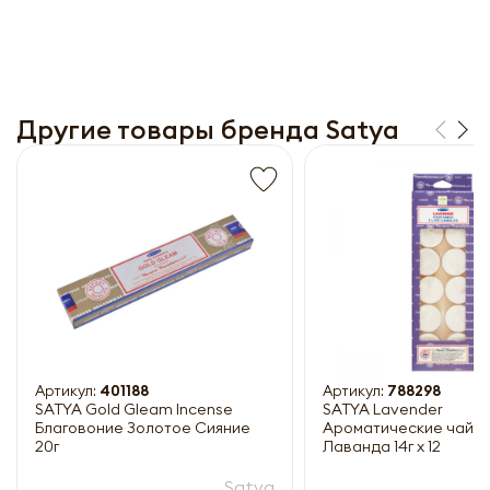
Другие товары бренда Satya
Получить прайс-лист
Обязательны к заполнению
Артикул:
401188
Артикул:
788298
SATYA Gold Gleam Incense
SATYA Lavender
Благовоние Золотое Сияние
Ароматические чайны
20г
Лаванда 14г x 12
Satya