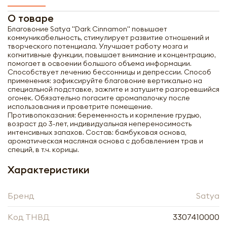
О товаре
Благовоние Satya "Dark Cinnamon" повышает
коммуникабельность, стимулирует развитие отношений и
творческого потенциала. Улучшает работу мозга и
когнитивные функции, повышает внимание и концентрацию,
помогает в освоении большого объема информации.
Способствует лечению бессонницы и депрессии. Способ
применения: зафиксируйте благовоние вертикально на
специальной подставке, зажгите и затушите разгоревшийся
огонек. Обязательно погасите аромапалочку после
использования и проветрите помещение.
Противопоказания: беременность и кормление грудью,
возраст до 3-лет, индивидуальная непереносимость
интенсивных запахов. Состав: бамбуковая основа,
ароматическая масляная основа с добавлением трав и
специй, в т.ч. корицы.
Характеристики
Бренд
Satya
Получить оптовый
Код ТНВД
3307410000
прайс-лист