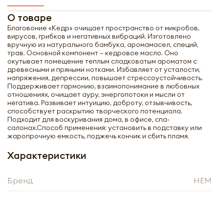
О товаре
Благовоние «Кедр» очищает пространство от микробов,
вирусов, грибков и негативных вибраций. Изготовлено
вручную из натурального бамбука, аромамасел, специй,
трав. Основной компонент – кедровое масло. Оно
окутывает помещение теплым сладковатым ароматом с
древесными и пряными нотками. Избавляет от усталости,
напряжения, депрессии, повышает стрессоустойчивость.
Поддерживает гармонию, взаимопонимание в любовных
отношениях, очищает ауру, энергопотоки и мысли от
негатива. Развивает интуицию, доброту, отзывчивость,
способствует раскрытию творческого потенциала.
Подходит для воскуривания дома, в офисе, спа-
салонах.Способ применения: установить в подставку или
жаропрочную емкость, поджечь кончик и сбить пламя.
Характеристики
Получить оптовый
Бренд
HEM
прайс-лист