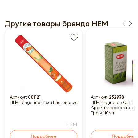
Другие товары бренда HEM
Получить прайс-лист
Обязательны к заполнению
Артикул:
001121
Артикул:
232938
HEM Tangerine Hexa Благовоние Мандарин 20шт
HEM Fragrance Oil Fresh Grass
Ароматическое масл
Трава 10мл
HEM
Подробнее
Подробнее