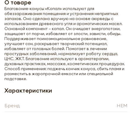
О товаре
Благовоние-конусы «Копал» используют для
обеззараживания помещения и устранения неприятных
запахов. Оно сделано вручную на основе аюрведы с
использованием древесного угля и ароматических масел.
Основной компонент – копал. Он очищает энергопотоки,
защищает от порчи, избавляет от злости, зависти, обиды.
Поддерживает психоэмоциональное равновесие,
улучшает сон, раскрывает творческий потенциал,
избавляет от головных болей. Помогает в лечении
простудных заболеваний, нормализует работу сердца,
ЦНС, ЖКТ. Благовоние используют в ароматерапии,
духовных практиках, массаже, косметических процедурах.
Способ применения: поджечь кончик конуса, сбить пламя и
разместить в жаропрочной емкости или специальной
подставке.
Характеристики
Получить оптовый
Бренд
HEM
прайс-лист