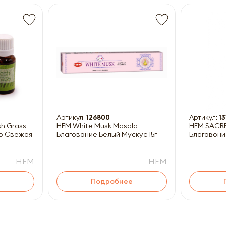
Получить прайс-лист
ны к заполнению
Артикул:
126800
Артикул:
13
HEM White Musk Masala
HEM SACR
о Свежая
Благовоние Белый Мускус 15г
Благовони
HEM
HEM
Подробнее