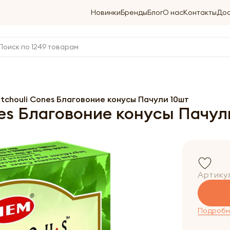
Новинки
Бренды
Блог
О нас
Контакты
Дос
atchouli Cones Благовоние конусы Пачули 10шт
nes Благовоние конусы Пачул
Артику
Подробне