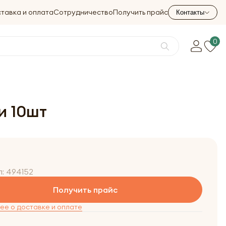
тавка и оплата
Сотрудничество
Получить прайс
Контакты
0
и 10шт
л:
494152
Получить прайс
е о доставке и оплате