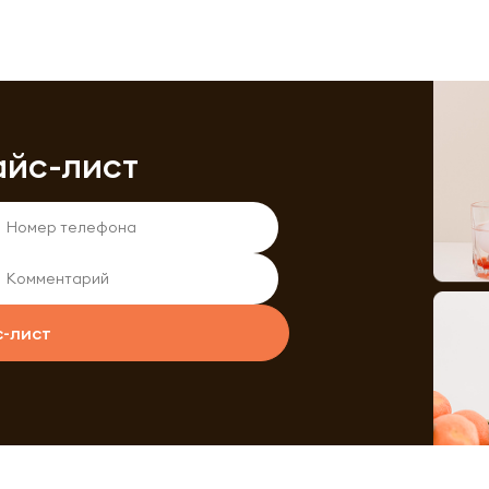
айс-лист
с-лист