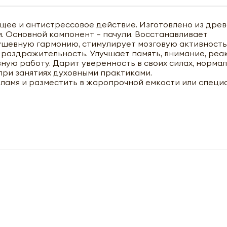
щее и антистрессовое действие. Изготовлено из дре
. Основной компонент – пачули. Восстанавливает
шевную гармонию, стимулирует мозговую активность
 раздражительность. Улучшает память, внимание, реа
ную работу. Дарит уверенность в своих силах, норма
при занятиях духовными практиками.
пламя и разместить в жаропрочной емкости или специ
чить оптовый прайс-лист
M