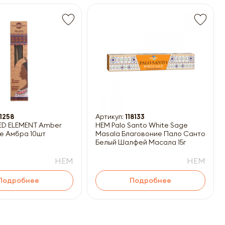
1258
Артикул:
118133
ED ELEMENT Amber
HEM Palo Santo White Sage
е Амбра 10шт
Masala Благовоние Пало Санто-
Белый Шалфей Масала 15г
HEM
HEM
Подробнее
Подробнее