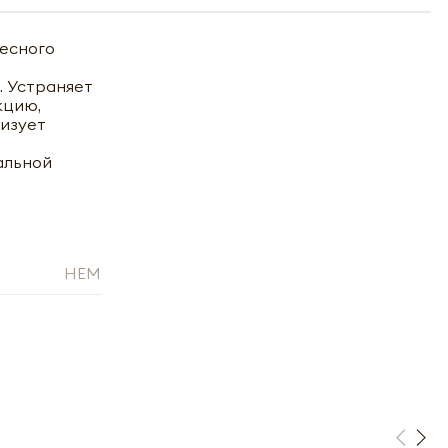
весного
. Устраняет
кцию,
лизует
альной
HEM