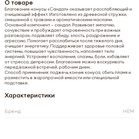
О товаре
Благовоние-конусы «Сандал» оказывает расслабляющий и
очищающий эффект. Изготовлено из древесной стружки,
смешанной с травами и ароматическими маслами.
Основной компонент – сандал. Развивает эмпатию,
сочувствие и пробуждает откровенность при важных
разговорах, подавляет обиду, злость, раздражение и
агрессию. Помогает расслабиться после тяжелого дня,
очищает энергетику. Поддерживает здоровье половой
системы, повышает чувственность, наполняет тело
энергией. Устраняет воспаления, спазмы, боли, избавляет
от стресса, депрессии. Благовоние можно воскуривать
перед важной встречей, рабочим днем.
Способ применения: поджечь кончик конуса, сбить пламя и
разместить в жаропрочной емкости или специальной
подставке.
Характеристики
Получить оптовый
Бренд
HEM
прайс-лист