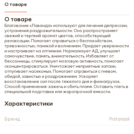
О товаре
О товаре
Благовоние «Лаванда» используют для лечения депрессии,
устранения раздражительности. Оно распространяет
свежий и терпкий аромат цветов, способствующий
релаксации. Помогает справиться с беспокойством,
тревожностью, паникой и волнением. Придает уверенности
и настраивает на оптимизм. Нормализует АД, улучшает
самочувствие, память, внимательность. Избавляет от
бессонницы, стимулирует мозговую активность, помогает
сконцентрироваться. Уничтожает неприятные запахи,
отпугивает насекомых. Помогает справиться с гневом,
обидой, завистью и раздражением. Ускоряет
восстановление сил после тяжелого дня и физнагрузок.
Способ применения: зажечь и сбить пламя. Оставить тлеть в
специальной подставке или жаропрочной емкости.
Характеристики
Получить оптовый
Бренд
Patanjali
прайс-лист