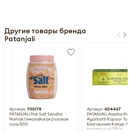
Другие товары бренда
Patanjali
Получить прайс-лист
Обязательны к заполнению
Артикул:
700178
Артикул:
404467
PATANJALI Pink Salt Sendha
PATANJALI Aastha Pre
Namak Гималайская розовая
Agarbatti Kapoor Tulsi
соль 500г
Благовоние Капур-Ту
(масальные) 20шт