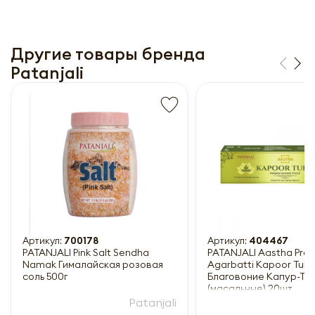
Другие товары бренда
Patanjali
Получить прайс-лист
Обязательны к заполнению
Артикул:
700178
Артикул:
404467
PATANJALI Pink Salt Sendha
PATANJALI Aastha Pre
Namak Гималайская розовая
Agarbatti Kapoor Tulsi
соль 500г
Благовоние Капур-Ту
(масальные) 20шт
Patanjali