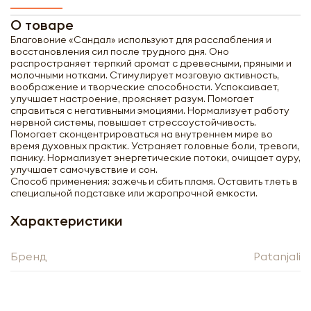
О товаре
Благовоние «Сандал» используют для расслабления и
восстановления сил после трудного дня. Оно
распространяет терпкий аромат с древесными, пряными и
молочными нотками. Стимулирует мозговую активность,
воображение и творческие способности. Успокаивает,
улучшает настроение, проясняет разум. Помогает
справиться с негативными эмоциями. Нормализует работу
нервной системы, повышает стрессоустойчивость.
Помогает сконцентрироваться на внутреннем мире во
время духовных практик. Устраняет головные боли, тревоги,
панику. Нормализует энергетические потоки, очищает ауру,
улучшает самочувствие и сон.
Способ применения: зажечь и сбить пламя. Оставить тлеть в
специальной подставке или жаропрочной емкости.
Характеристики
Бренд
Patanjali
Получить оптовый
прайс-лист