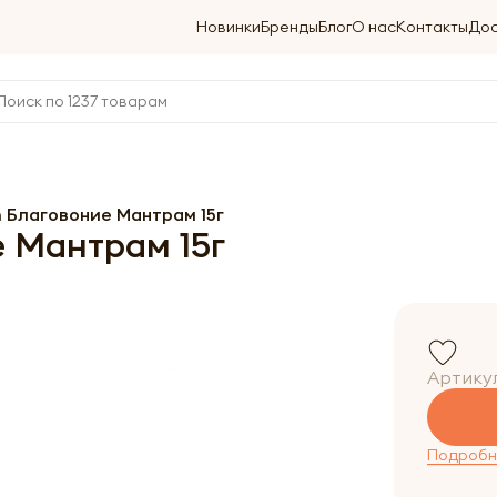
Новинки
Бренды
Блог
О нас
Контакты
Дос
 Благовоние Мантрам 15г
 Мантрам 15г
Артику
Подробне