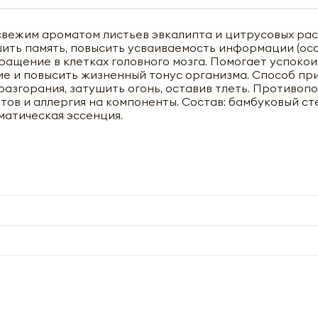
свежим ароматом листьев эвкалипта и цитрусовых рас
ить память, повысить усваиваемость информации (ос
ращение в клетках головного мозга. Помогает успокои
ие и повысить жизненный тонус организма. Способ пр
разгорания, затушить огонь, оставив тлеть. Противопо
ов и аллергия на компоненты. Состав: бамбуковый ст
матическая эссенция.
чить оптовый прайс-лист