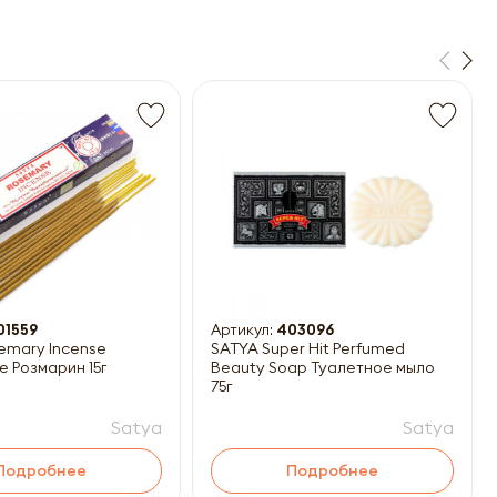
01559
Артикул:
403096
emary Incense
SATYA Super Hit Perfumed
е Розмарин 15г
Beauty Soap Туалетное мыло
75г
Satya
Satya
Подробнее
Подробнее