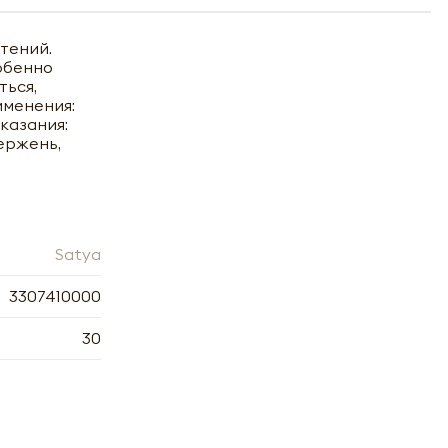
тений.
обенно
ться,
именения:
казания:
ержень,
Satya
3307410000
30