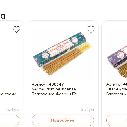
ya
Получить прайс-лист
ны к заполнению
Артикул:
400347
Артикул:
4
SATYA Jasmine Incense
SATYA Ros
ые свечи
Благовоние Жасмин 15г
Благовони
Satya
Satya
Подробнее