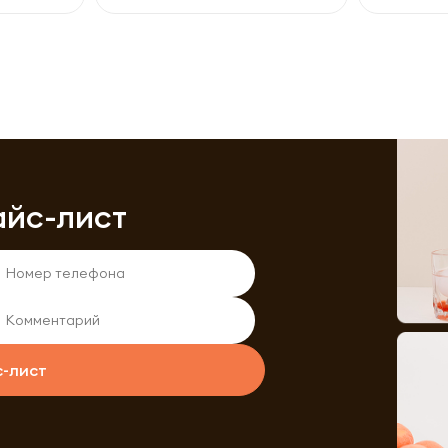
айс-лист
с-лист