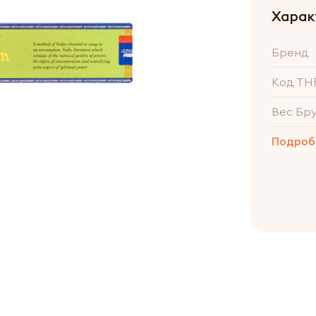
Харак
Бренд
Код ТН
Вес Бр
Подроб