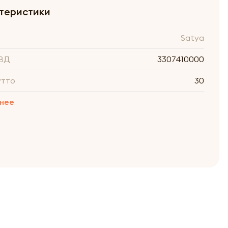
теристики
Satya
ВД
3307410000
утто
30
нее