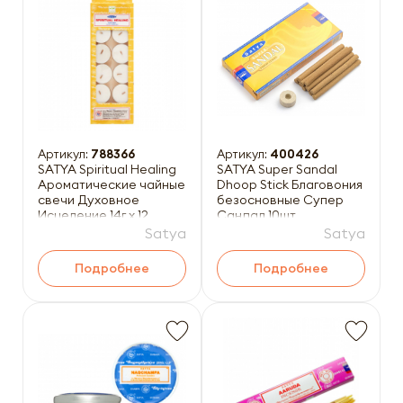
Артикул:
788366
Артикул:
400426
SATYA Spiritual Healing
SATYA Super Sandal
Ароматические чайные
Dhoop Stick Благовония
свечи Духовное
безосновные Супер
Исцеление 14г x 12
Сандал 10шт
Satya
Satya
Подробнее
Подробнее