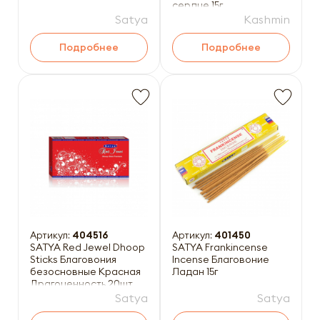
сердце 15г
Satya
Kashmin
Подробнее
Подробнее
Артикул:
404516
Артикул:
401450
SATYA Red Jewel Dhoop
SATYA Frankincense
Sticks Благовония
Incense Благовоние
безосновные Красная
Ладан 15г
Драгоценность 20шт
Satya
Satya