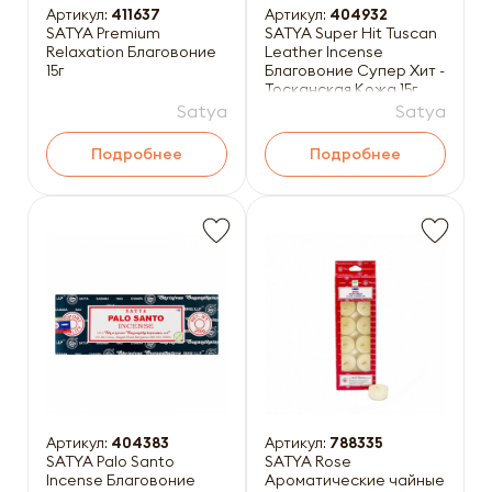
Артикул:
411637
Артикул:
404932
SATYA Premium
SATYA Super Hit Tuscan
Relaxation Благовоние
Leather Incense
15г
Благовоние Супер Хит -
Тосканская Кожа 15г
Satya
Satya
Подробнее
Подробнее
Артикул:
404383
Артикул:
788335
SATYA Palo Santo
SATYA Rose
Incense Благовоние
Ароматические чайные