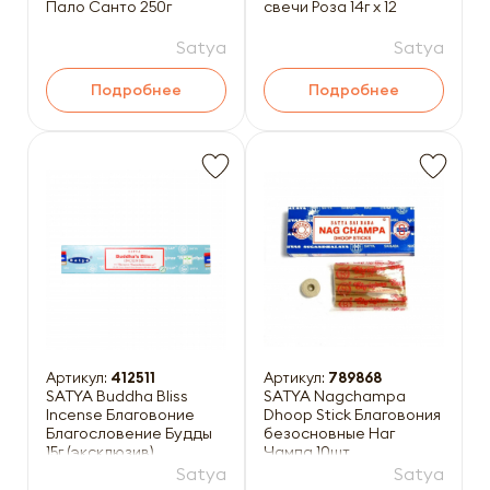
Пало Санто 250г
свечи Роза 14г x 12
Satya
Satya
Подробнее
Подробнее
Артикул:
412511
Артикул:
789868
SATYA Buddha Bliss
SATYA Nagchampa
Incense Благовоние
Dhoop Stick Благовония
Благословение Будды
безосновные Наг
15г (эксклюзив)
Чампа 10шт
Satya
Satya