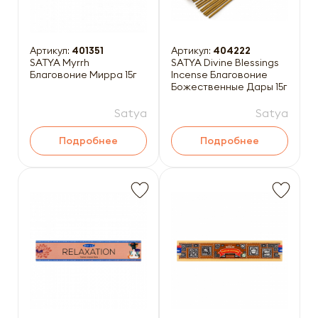
Артикул:
401351
Артикул:
404222
SATYA Myrrh
SATYA Divine Blessings
Благовоние Мирра 15г
Incense Благовоние
Божественные Дары 15г
Satya
Satya
Подробнее
Подробнее