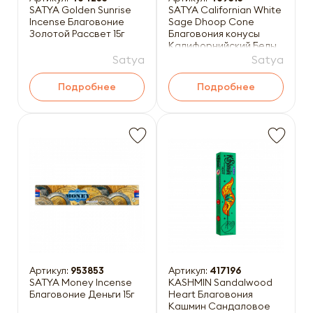
SATYA Golden Sunrise
SATYA Californian White
Incense Благовоние
Sage Dhoop Cone
Золотой Рассвет 15г
Благовония конусы
Калифорнийский Белый
Шалфей 12шт
Satya
Satya
Подробнее
Подробнее
Артикул:
953853
Артикул:
417196
SATYA Money Incense
KASHMIN Sandalwood
Благовоние Деньги 15г
Heart Благовония
Кашмин Сандаловое