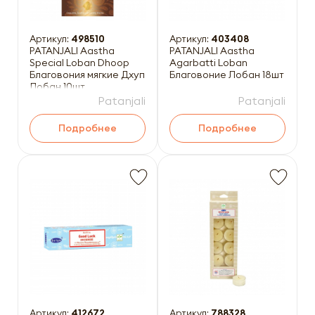
Артикул:
498510
Артикул:
403408
PATANJALI Aastha
PATANJALI Aastha
Special Loban Dhoop
Agarbatti Loban
Благовония мягкие Дхуп
Благовоние Лобан 18шт
Лобан 10шт
Patanjali
Patanjali
Подробнее
Подробнее
Артикул:
412672
Артикул:
788328