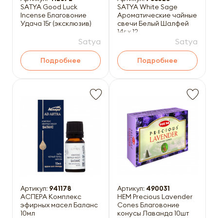
SATYA Good Luck
SATYA White Sage
Incense Благовоние
Ароматические чайные
Удача 15г (эксклюзив)
свечи Белый Шалфей
14г x 12
Satya
Satya
Подробнее
Подробнее
Артикул:
941178
Артикул:
490031
АСПЕРА Комплекс
HEM Precious Lavender
эфирных масел Баланс
Cones Благовоние
10мл
конусы Лаванда 10шт