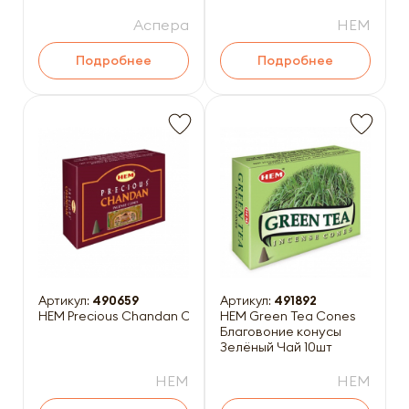
Аспера
HEM
Подробнее
Подробнее
Артикул:
490659
Артикул:
491892
HEM Precious Chandan Cones Благовоние конусы Сандал 1
HEM Green Tea Cones
Благовоние конусы
Зелёный Чай 10шт
HEM
HEM