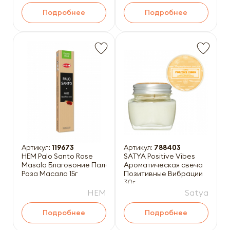
Подробнее
Подробнее
Артикул:
119673
Артикул:
788403
HEM Palo Santo Rose
SATYA Positive Vibes
Masala Благовоние Пало Санто-
Ароматическая свеча
Роза Масала 15г
Позитивные Вибрации
30г
HEM
Satya
Подробнее
Подробнее