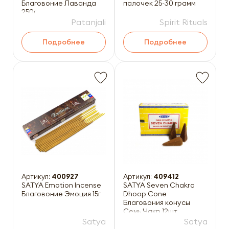
Благовоние Лаванда
палочек 25-30 грамм
250г
Patanjali
Spirit Rituals
Подробнее
Подробнее
Артикул:
400927
Артикул:
409412
SATYA Emotion Incense
SATYA Seven Chakra
Благовоние Эмоция 15г
Dhoop Cone
Благовония конусы
Семь Чакр 12шт
Satya
Satya