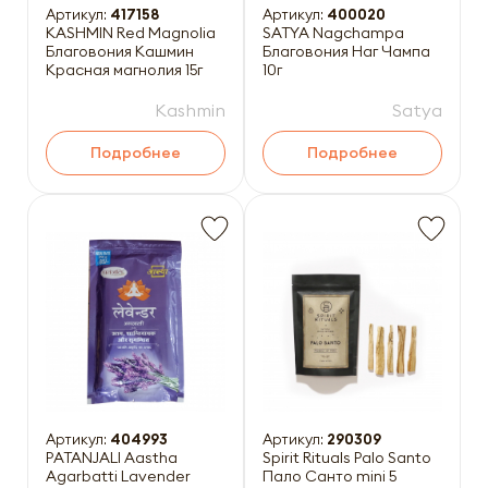
Артикул:
417158
Артикул:
400020
KASHMIN Red Magnolia
SATYA Nagchampa
Благовония Кашмин
Благовония Наг Чампа
Красная магнолия 15г
10г
Kashmin
Satya
Подробнее
Подробнее
Артикул:
404993
Артикул:
290309
PATANJALI Aastha
Spirit Rituals Palo Santo
Agarbatti Lavender
Пало Санто mini 5