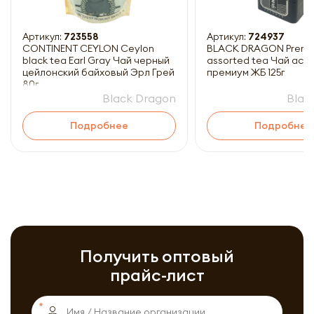
Артикул:
723558
Артикул:
724937
CONTINENT CEYLON Ceylon
BLACK DRAGON Prem
black tea Earl Gray Чай черный
assorted tea Чай асс
цейлонский байховый Эрл Грей
премиум ЖБ 125г
80г
Black Dragon
Blac
Подробнее
Подробнее
Получить оптовый
прайс-лист