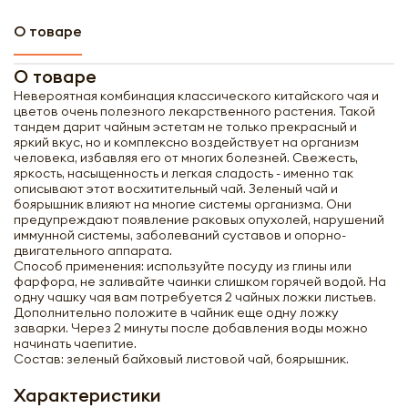
О товаре
О товаре
Невероятная комбинация классического китайского чая и
цветов очень полезного лекарственного растения. Такой
тандем дарит чайным эстетам не только прекрасный и
яркий вкус, но и комплексно воздействует на организм
человека, избавляя его от многих болезней. Свежесть,
яркость, насыщенность и легкая сладость - именно так
описывают этот восхитительный чай. Зеленый чай и
боярышник влияют на многие системы организма. Они
предупреждают появление раковых опухолей, нарушений
иммунной системы, заболеваний суставов и опорно-
двигательного аппарата.
Способ применения: используйте посуду из глины или
фарфора, не заливайте чаинки слишком горячей водой. На
одну чашку чая вам потребуется 2 чайных ложки листьев.
Дополнительно положите в чайник еще одну ложку
заварки. Через 2 минуты после добавления воды можно
начинать чаепитие.
Состав: зеленый байховый листовой чай, боярышник.
Характеристики