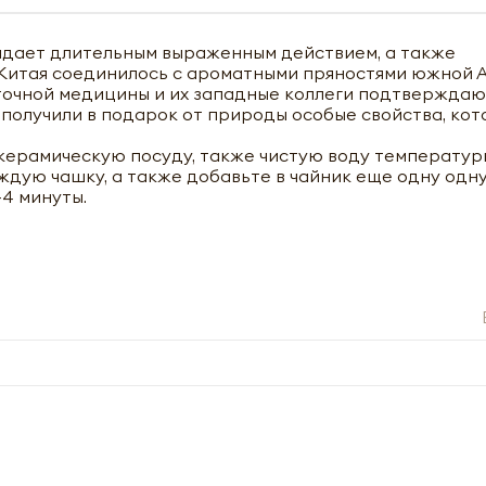
дает длительным выраженным действием, а также
 Китая соединилось с ароматными пряностями южной А
осточной медицины и их западные коллеги подтвержда
я получили в подарок от природы особые свойства, ко
ерамическую посуду, также чистую воду температур
аждую чашку, а также добавьте в чайник еще одну одн
-4 минуты.
чить оптовый прайс-лист