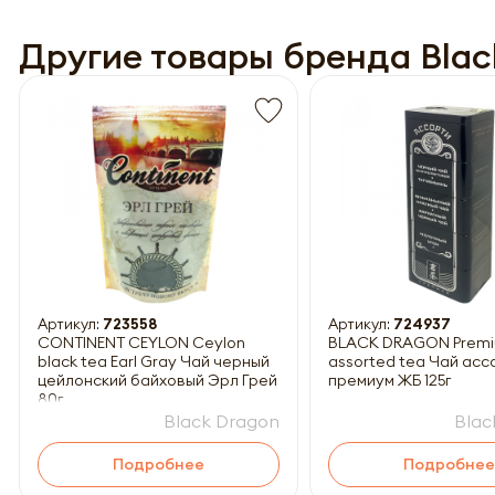
Другие товары бренда Blac
Обязатель
Артикул:
723558
Артикул:
724937
CONTINENT CEYLON Ceylon
BLACK DRAGON Prem
black tea Earl Gray Чай черный
assorted tea Чай асс
цейлонский байховый Эрл Грей
премиум ЖБ 125г
80г
Black Dragon
Blac
Подробнее
Подробнее