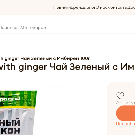
Новинки
Бренды
Блог
О нас
Контакты
Дос
 ginger Чай Зеленый с Имбирем 100г
th ginger Чай Зеленый с Им
Артику
Подробне