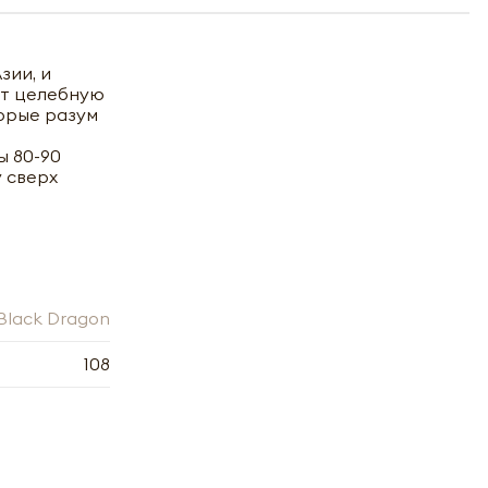
зии, и
ют целебную
торые разум
ы 80-90
у сверх
Black Dragon
108