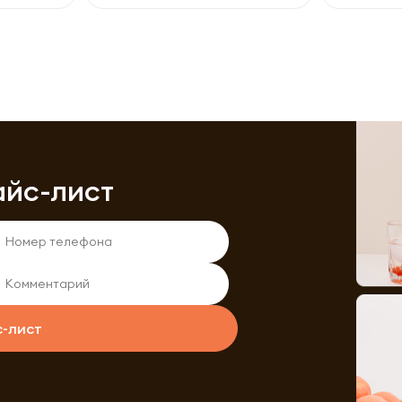
айс-лист
с-лист