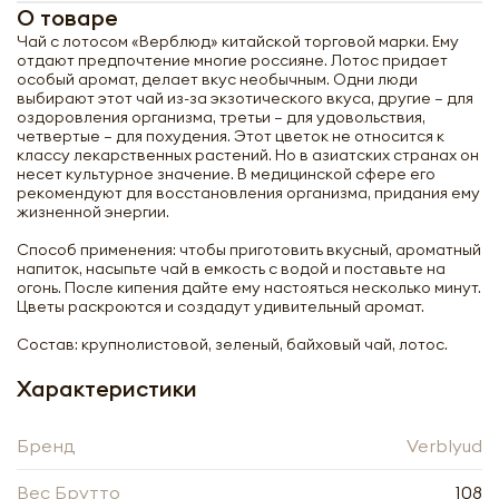
О товаре
Чай с лотосом «Верблюд» китайской торговой марки. Ему
отдают предпочтение многие россияне. Лотос придает
особый аромат, делает вкус необычным. Одни люди
выбирают этот чай из-за экзотического вкуса, другие – для
оздоровления организма, третьи – для удовольствия,
четвертые – для похудения. Этот цветок не относится к
классу лекарственных растений. Но в азиатских странах он
несет культурное значение. В медицинской сфере его
рекомендуют для восстановления организма, придания ему
жизненной энергии.
Способ применения: чтобы приготовить вкусный, ароматный
напиток, насыпьте чай в емкость с водой и поставьте на
огонь. После кипения дайте ему настояться несколько минут.
Цветы раскроются и создадут удивительный аромат.
Состав: крупнолистовой, зеленый, байховый чай, лотос.
Характеристики
Бренд
Verblyud
Получить оптовый
прайс-лист
Вес Брутто
108