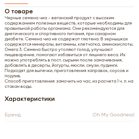
О товаре
Черные семена чиа – веганский продукт с высоким
содержанием полезных веществ, которые необходимы для
правильной работы организма. Они рекомендуются для
диетического и спортивного питания, при сахарном
диабете. Семена чиа не содержат глютена. В зернышках
содержатся минералы, витамины, клетчатка, аминокислоты,
Омега 3. Семена быстро утоляют голод, улучшают
пищеварение, помогают избавиться от лишнего веса. Их
можно употреблять в пост, сырыми после замачивания,
добавлять в десерты, йогурты, мюсли, смузи, пудинги.
Подходят для выпечки, приготовления заправок, соусов и
подлив.
Способ приготовления: замочить на час, из расчета 1 ч. л. на
стакан воды.
Характеристики
Бренд
Oh My Goodness!
Получить оптовый
прайс-лист