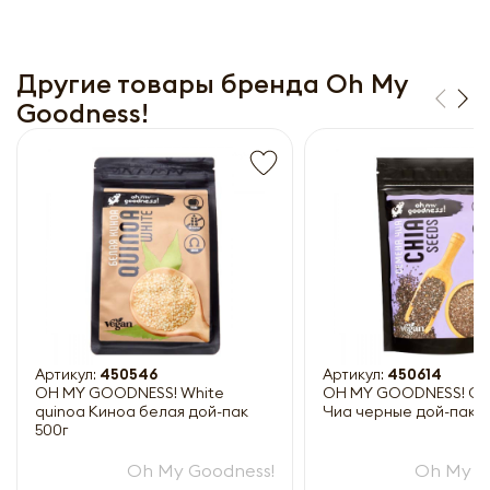
Другие товары бренда Oh My
Goodness!
Получить прайс-лист
Обязательны к заполнению
Артикул:
450546
Артикул:
450614
OH MY GOODNESS! White
OH MY GOODNESS! Chi
quinoa Киноа белая дой-пак
Чиа черные дой-пак 2
500г
Oh My Goodness!
Oh My G