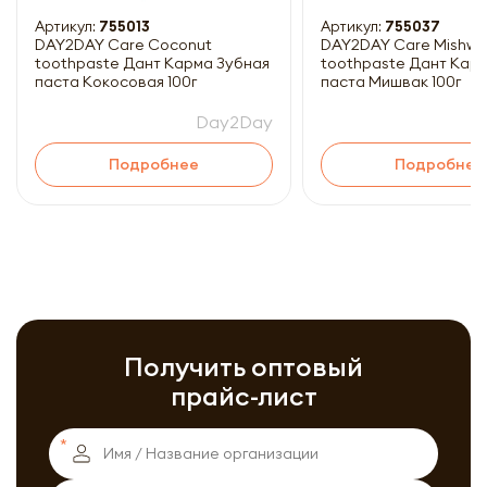
Артикул:
755013
Артикул:
755037
DAY2DAY Care Coconut
DAY2DAY Care Mishwa
toothpaste Дант Карма Зубная
toothpaste Дант Кар
паста Кокосовая 100г
паста Мишвак 100г
Day2Day
Подробнее
Подробнее
Получить оптовый
прайс-лист