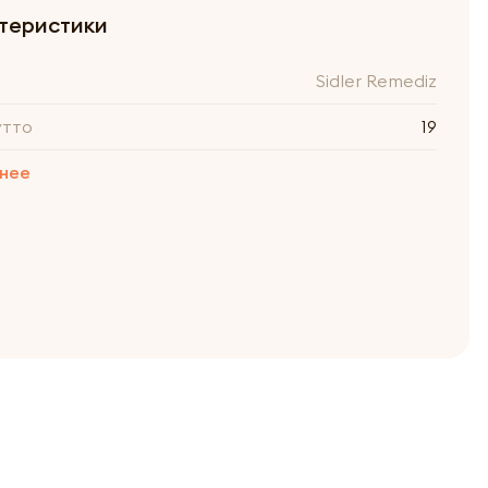
теристики
Sidler Remediz
утто
19
нее