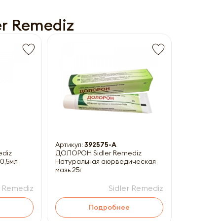
er Remediz
Получить прайс-лист
ны к заполнению
Артикул:
392575-A
ediz
ДОЛОРОН Sidler Remediz
0,5мл
Натуральная аюрведическая
мазь 25г
r Remediz
Sidler Remediz
Подробнее