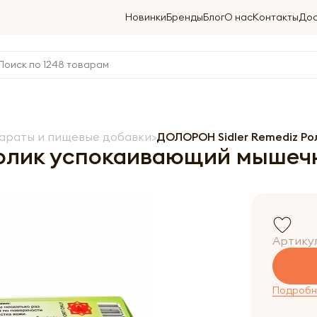
Новинки
Бренды
Блог
О нас
Контакты
Дос
араты и пищевые добавки
ДОЛОРОН Sidler Remediz Р
олик успокаивающий мышеч
Артику
Подробне