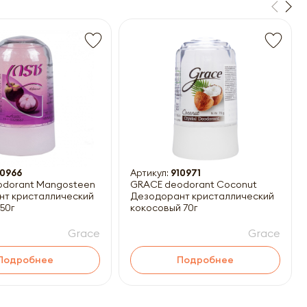
10966
Артикул:
910971
odorant Mangosteen
GRACE deodorant Coconut
т кристаллический
Дезодорант кристаллический
50г
кокосовый 70г
Grace
Grace
Подробнее
Подробнее