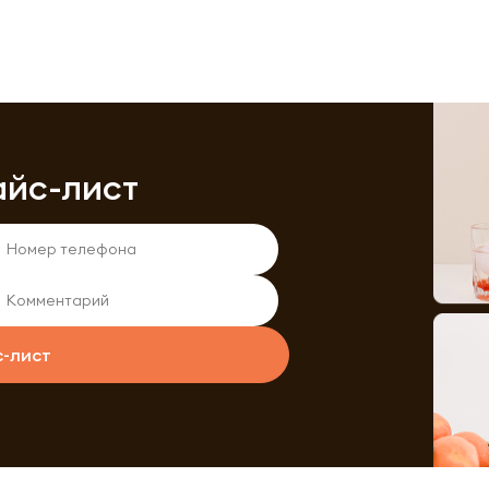
айс-лист
с-лист