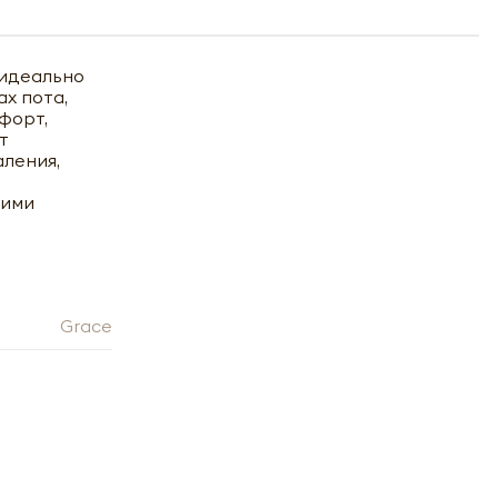
 идеально
х пота,
форт,
т
ления,
щими
Grace