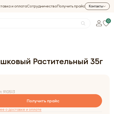
тавка и оплата
Сотрудничество
Получить прайс
Контакты
0
ошковый Растительный 35г
л:
910513
Получить прайс
е о доставке и оплате