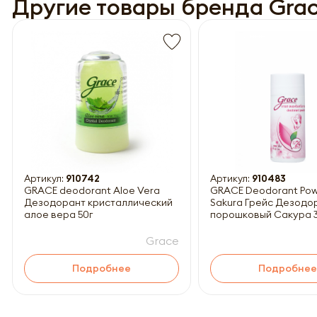
Другие товары бренда Gra
Обязатель
Артикул:
910742
Артикул:
910483
GRACE deodorant Aloe Vera
GRACE Deodorant Po
Дезодорант кристаллический
Sakura Грейс Дезодо
алое вера 50г
порошковый Сакура 3
Grace
Подробнее
Подробнее