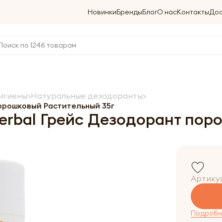
Новинки
Бренды
Блог
О нас
Контакты
Дос
игиены
Натуральные дезодоранты
орошковый Растительный 35г
erbal Грейс Дезодорант пор
Артику
Подробне