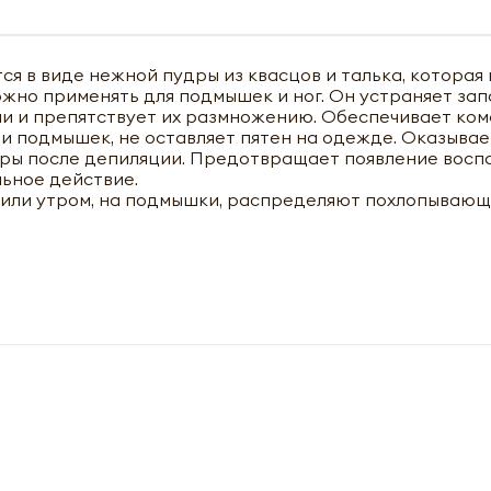
я в виде нежной пудры из квасцов и талька, которая
жно применять для подмышек и ног. Он устраняет запа
и и препятствует их размножению. Обеспечивает ком
и подмышек, не оставляет пятен на одежде. Оказывае
ы после депиляции. Предотвращает появление воспа
ьное действие.
и или утром, на подмышки, распределяют похлопываю
чить оптовый прайс-лист