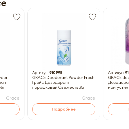
ce
Получить прайс-лист
ны к заполнению
Артикул:
910995
Артикул:
9
wder
GRACE Deodorant Powder Fresh
GRACE de
рант
Грейс Дезодорант
Дезодоран
5г
порошковый Свежесть 35г
мангустин 
Grace
Grace
Подробнее