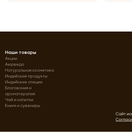
Наши товары
Акции
Аюрведа
Натуральная косметика
Индийские продукты
Индийские специи
Благовония и
ароматерапия
Чай и напитки
Книги и сувениры
Сайт ис
Согласи