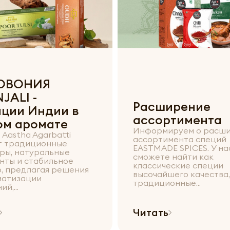
ОВОНИЯ
JALI -
Расширение
ции Индии в
ассортимента
ом аромате
Информируем о расш
Aastha Agarbatti
ассортимента специй
т традиционные
EASTMADE SPICES. У на
ры, натуральные
сможете найти как
нты и стабильное
классические специи
о, предлагая решения
высочайшего качества,
матизации
традиционные...
й,...
Читать