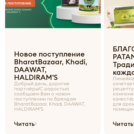
БЛАГ
Новое поступление
PATAN
BharatBazaar, Khadi,
Тради
DAAWAT,
кажд
HALDIRAM'S
Линейка 
Добрый день, дорогие
сочетае
партнёры!С радостью
рецепту
сообщаем Вам о новом
компоне
поступлении по брендам
качеств
BharatBazaar, Khadi, DAAWAT,
для аро
HALDIRAM'S.
помещени
Читать
Читать