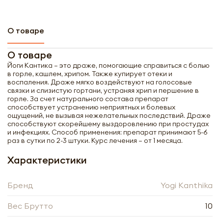
О товаре
Получить оптовый
О товаре
прайс-лист
Йоги Кантика – это драже, помогающие справиться с болью
в горле, кашлем, хрипом. Также купирует отеки и
воспаления. Драже мягко воздействуют на голосовые
связки и слизистую гортани, устраняя хрип и першение в
горле. За счет натурального состава препарат
способствует устранению неприятных и болевых
ощущений, не вызывая нежелательных последствий. Драже
способствуют скорейшему выздоровлению при простудах
и инфекциях. Способ применения: препарат принимают 5-6
раз в сутки по 2-3 штуки. Курс лечения – от 1 месяца.
Характеристики
Бренд
Yogi Kanthika
Получить прайс-лист
Обязательны к заполнению
Вес Брутто
10