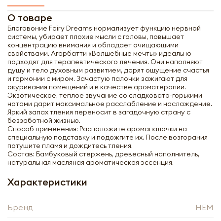
О товаре
Благовоние Fairy Dreams нормализует функцию нервной
системы, убирает плохие мысли с головы, повышает
концентрацию внимания и обладает очищающими
свойствами. Агарбатти «Волшебные мечты» идеально
подходят для терапевтического лечения. Они наполняют
душу и тело духовным развитием, дарят ощущение счастья
и гармонии с миром. Зачастую палочки зажигают для
окуривания помещений и в качестве ароматерапии.
Экзотическое, теплое звучание со сладковато-горькими
нотами дарит максимальное расслабление и наслаждение.
Яркий запах тления переносит в загадочную страну с
беззаботной жизнью.
Способ применения: Расположите аромапалочки на
специальную подставку и подожгите их. После возгорания
потушите пламя и дождитесь тления.
Состав: Бамбуковый стержень, древесный наполнитель,
натуральная масляная ароматическая эссенция.
Характеристики
Бренд
HEM
Получить оптовый