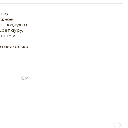
ания
нужное
т воздух от
щает ауру,
орам и
на несколько
HEM