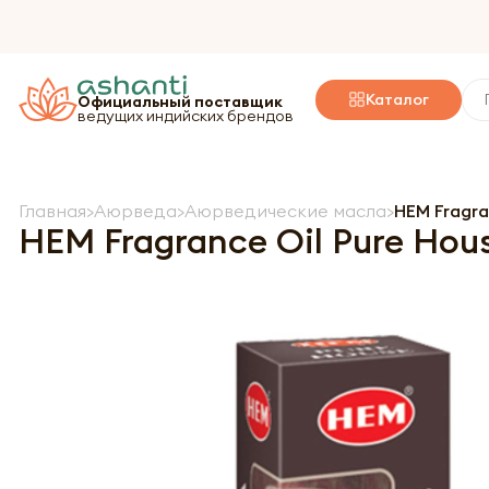
Каталог
Официальный поставщик
ведущих индийских брендов
Главная
Аюрведа
Аюрведические масла
HEM Fragr
HEM Fragrance Oil Pure Ho