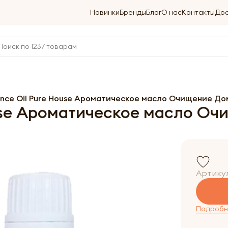
Новинки
Бренды
Блог
О нас
Контакты
Дос
ance Oil Pure House Ароматическое масло Очищение До
use Ароматическое масло Оч
Артику
Подробне