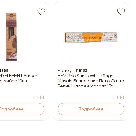
1258
Артикул:
118133
ED ELEMENT Amber
HEM Palo Santo White Sage
е Амбра 10шт
Masala Благовоние Пало Санто-
Белый Шалфей Масала 15г
HEM
HEM
Подробнее
Подробнее