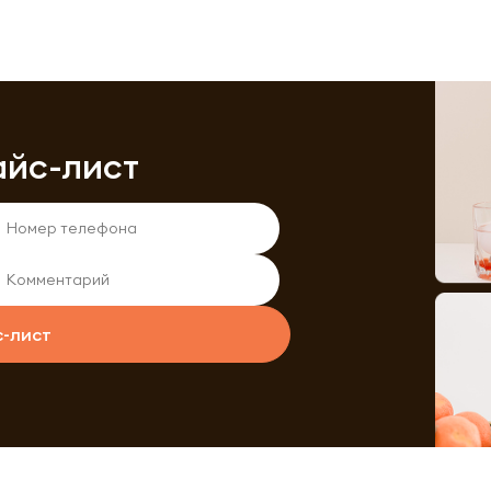
айс-лист
с-лист