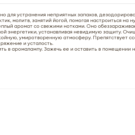
о для устранения неприятных запахов, дезодориров
тик, молитв, занятий йогой, помогая настроиться на 
еплый аромат со свежими нотками. Оно обеззараживае
ной энергетики, устанавливая невидимую защиту. Очи
окойную, умиротворенную атмосферу. Препятствует сс
пряжение и усталость.
ть в аромалампу. Зажечь ее и оставить в помещении 
чить оптовый прайс-лист
M