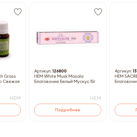
Получить прайс-лист
ны к заполнению
Артикул:
126800
Артикул:
13
HEM White Musk Masala
HEM SACR
о Свежая
Благовоние Белый Мускус 15г
Благовони
HEM
HEM
Подробнее