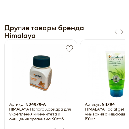
Другие товары бренда
Himalaya
Получить прайс-лист
Обязательны к заполнению
Артикул:
504878-A
Артикул:
511784
HIMALAYA Haridra Харидра для
HIMALAYA Facial gel Ге
укрепления иммунитета и
умывания очищающий
очищения организма 60таб
150мл