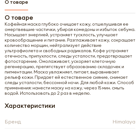
О товаре
О товаре
Кофейная маска глубоко очищает кожу, отшелушивая ее
омертвевшие частички, убирая комедоны и избыток себума.
Насыщает энергией, устраняет тусклость, улучшает
кровообращение и питание. Разглаживает кожу, сокращает
количество морщин, нейтрализует действие
ультрафиолета и свободных радикалов. Кофе устраняет
отечность, припухлости, следы усталости, предотвращает
фотостарение. Омолаживает, ускоряет клеточную
регенерацию, препятствует образованию складочек и
пигментации. Маска увлажняет, питает, выравнивает
рельеф кожи. Придает ей естественное сияние, снимает
следы усталости, бессонной ночи. Для любой кожи. Способ
применения: нанести маску на кожу, через 15 мин. смыть
водой. Использовать до 2 раз в неделю.
Характеристики
Получить оптовый
Бренд
Himalaya
прайс-лист