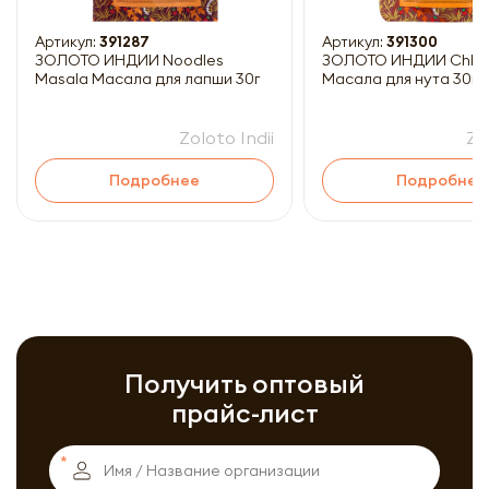
Артикул:
391287
Артикул:
391300
ЗОЛОТО ИНДИИ Noodles
ЗОЛОТО ИНДИИ Chhole Masala
Masala Масала для лапши 30г
Масала для нута 30г
Zoloto Indii
Zo
Подробнее
Подробнее
Получить оптовый
прайс-лист