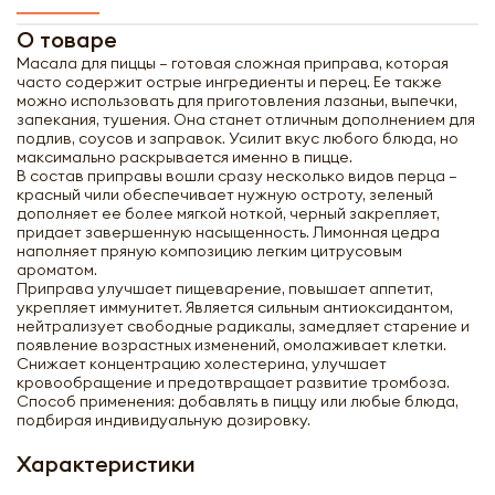
О товаре
Масала для пиццы – готовая сложная приправа, которая
часто содержит острые ингредиенты и перец. Ее также
можно использовать для приготовления лазаньи, выпечки,
запекания, тушения. Она станет отличным дополнением для
подлив, соусов и заправок. Усилит вкус любого блюда, но
максимально раскрывается именно в пицце.
В состав приправы вошли сразу несколько видов перца –
красный чили обеспечивает нужную остроту, зеленый
дополняет ее более мягкой ноткой, черный закрепляет,
придает завершенную насыщенность. Лимонная цедра
наполняет пряную композицию легким цитрусовым
ароматом.
Приправа улучшает пищеварение, повышает аппетит,
укрепляет иммунитет. Является сильным антиоксидантом,
нейтрализует свободные радикалы, замедляет старение и
появление возрастных изменений, омолаживает клетки.
Снижает концентрацию холестерина, улучшает
кровообращение и предотвращает развитие тромбоза.
Способ применения: добавлять в пиццу или любые блюда,
подбирая индивидуальную дозировку.
Характеристики
Получить оптовый