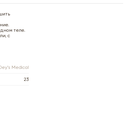
чшить
ние.
дном теле.
ли, с
Dey's Medical
23