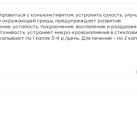
справиться с конъюнктивитом, устранить сухость, улу
ов окружающей среды, предупреждает развитие
ние, усталость, покраснение, воспаление и раздраже
чить оптовый прайс-лист
очивость, устраняет микро-кровоизлияния в стеклови
пывают по 1 капле 3-4 р./день. Для лечения – по 2 кап
Получить прайс-лист
ны к заполнению