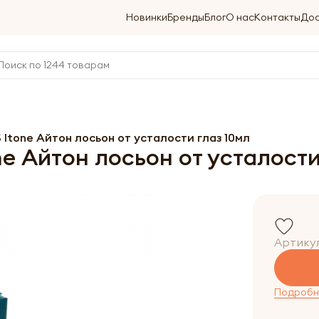
Новинки
Бренды
Блог
О нас
Контакты
Дос
 Itone Айтон лосьон от усталости глаз 10мл
e Айтон лосьон от усталости
Артику
Подробне