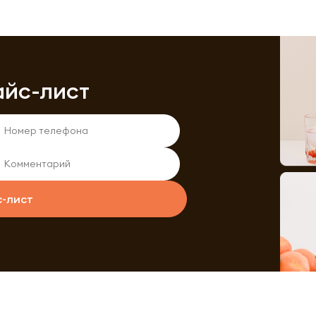
айс-лист
с-лист