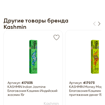
Другие товары бренда
Kashmin
Получить прайс-лист
Обязательны к заполнению
Артикул:
417035
Артикул:
417073
KASHMIN Indian Jasmine
KASHMIN Money Magn
Благовония Кашмин Индийский
Благовония Кашмин Д
жасмин 15г
притяжения денег 15г
Kashmin