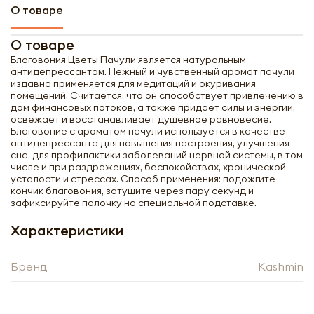
О товаре
О товаре
Благовония Цветы Пачули является натуральным
антидепрессантом. Нежный и чувственный аромат пачули
издавна применяется для медитаций и окуривания
помещений. Считается, что он способствует привлечению в
дом финансовых потоков, а также придает силы и энергии,
освежает и восстанавливает душевное равновесие.
Благовоние с ароматом пачули используется в качестве
антидепрессанта для повышения настроения, улучшения
сна, для профилактики заболеваний нервной системы, в том
числе и при раздражениях, беспокойствах, хронической
усталости и стрессах. Способ применения: подожгите
кончик благовония, затушите через пару секунд и
зафиксируйте палочку на специальной подставке.
Характеристики
Получить оптовый
Бренд
Kashmin
прайс-лист