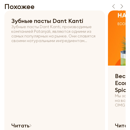
Похожее
Зубные пасты Dant Kanti
Зубные пасты Dant Kanti, производимые
компанией Patanjali, являются одними из
самых популярных на рынке. Они славятся
своими натуральными ингредиентам...
Весь
Econ
Spice
Мы зап
на всю
OMG и U
Читать
Чита