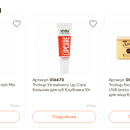
u
Получить прайс-лист
ны к заполнению
Артикул:
016470
Артикул:
0
rash Mix
Trichup Strawberry Lip Care
Trichup f
бальзам для губ Клубника 10г
UVA (insta g
для лица К
Vasu
Vasu
Подробнее