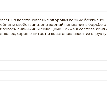
авлен на восстановление здоровья ломких, безжизнен
лебными свойствами, она верный помощник в борьбе с
т волосы сильными и сияющими. Также в составе кон
т волос, хорошо питает и восстанавливает их структ
чить оптовый прайс-лист