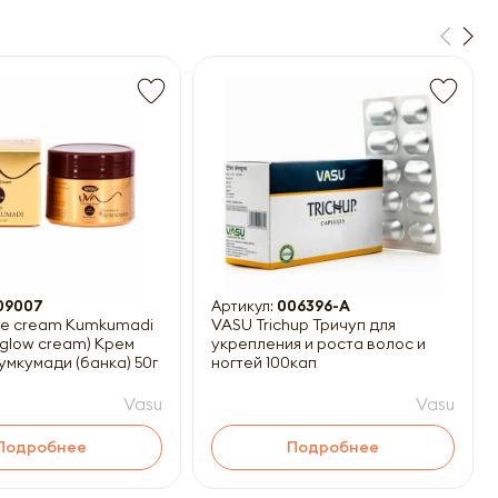
09007
Артикул:
006396-A
ace cream Kumkumadi
VASU Trichup Тричуп для
low cream) Крем
укрепления и роста волос и
умкумади (банка) 50г
ногтей 100кап
Vasu
Vasu
Подробнее
Подробнее