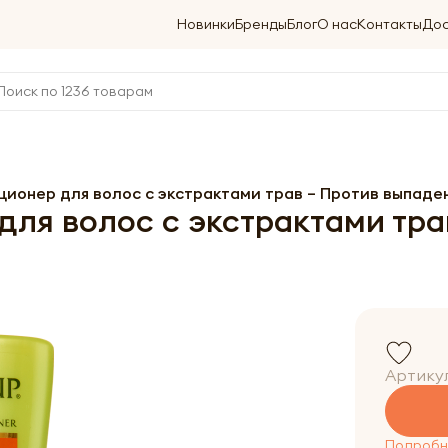
Новинки
Бренды
Блог
О нас
Контакты
Дос
иционер для волос с экстрактами трав – Против выпаде
для волос с экстрактами тр
Артику
Подробне