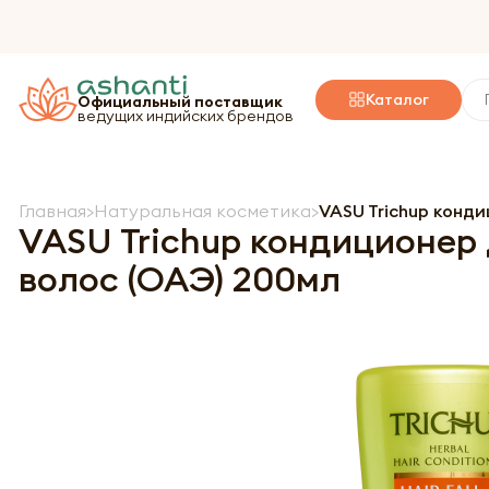
Каталог
Официальный поставщик
ведущих индийских брендов
Главная
Натуральная косметика
VASU Trichup конд
VASU Trichup кондиционер 
волос (ОАЭ) 200мл