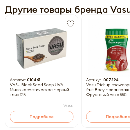
Другие товары бренда Vas
Обязатель
Артикул:
010461
Артикул:
007294
VASU Black Seed Soap UVA
Vasu Trichup chawanp
Мыло косметическое Черный
fruit Васу Чаванпраш
тмин 125г
Фруктовый микс 550г
Vasu
Подробнее
Подробнее