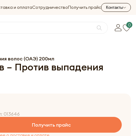
тавка и оплата
Сотрудничество
Получить прайс
Контакты
0
ния волос (ОАЭ) 200мл
ав – Против выпадения
л:
013646
Получить прайс
е о доставке и оплате