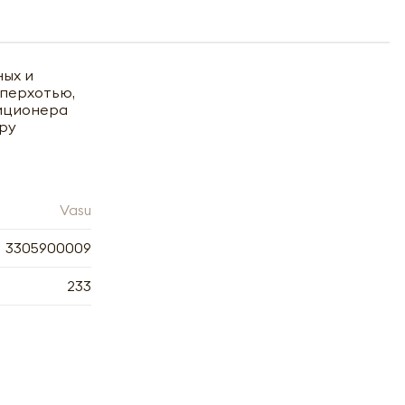
ных и
 перхотью,
диционера
уру
Vasu
3305900009
233