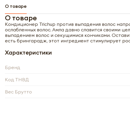
О товаре
О товаре
Кондиционер Trichup против выпадения волос напр
ослабленных волос. Амла давно славится своими це
выпадением волос и секущимися кончиками. Остави
есть брингарадж, этот ингредиент стимулирует рос
Характеристики
Бренд
Код ТНВД
Вес Брутто
Полу