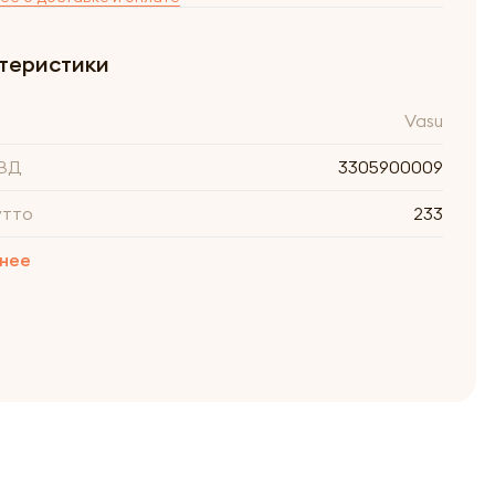
теристики
Vasu
ВД
3305900009
утто
233
нее