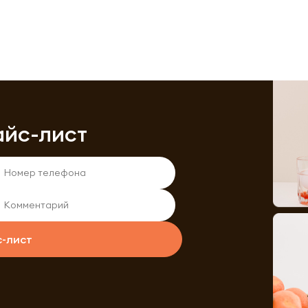
айс-лист
с-лист