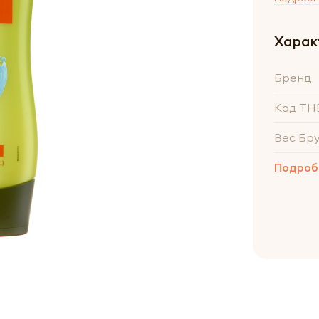
Харак
Бренд
Код ТН
Вес Бр
Подроб