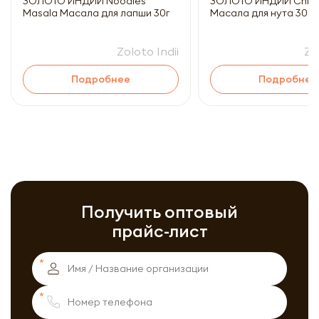
ЗОЛОТО ИНДИИ Noodles
ЗОЛОТО ИНДИИ Chhole Masala
Masala Масала для лапши 30г
Масала для нута 30г
Zoloto Indii
Zo
Подробнее
Подробнее
Получить оптовый
прайс-лист