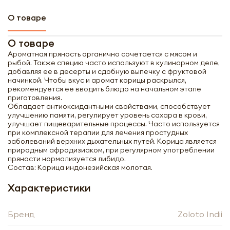
О товаре
О товаре
Ароматная пряность органично сочетается с мясом и
рыбой. Также специю часто используют в кулинарном деле,
добавляя ее в десерты и сдобную выпечку с фруктовой
начинкой. Чтобы вкус и аромат корицы раскрылся,
рекомендуется ее вводить блюдо на начальном этапе
приготовления.
Обладает антиоксидантными свойствами, способствует
улучшению памяти, регулирует уровень сахара в крови,
улучшает пищеварительные процессы. Часто используется
при комплексной терапии для лечения простудных
заболеваний верхних дыхательных путей. Корица является
природным афродизиаком, при регулярном употреблении
пряности нормализуется либидо.
Состав: Корица индонезийская молотая.
Характеристики
Получить оптовый
Бренд
Zoloto Indii
прайс-лист