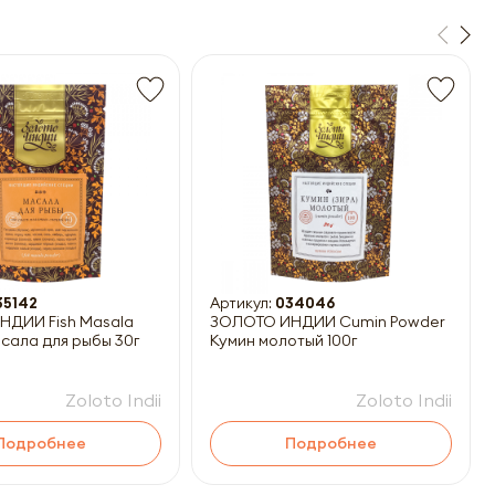
35142
Артикул:
034046
ДИИ Fish Masala
ЗОЛОТО ИНДИИ Cumin Powder
сала для рыбы 30г
Кумин молотый 100г
Zoloto Indii
Zoloto Indii
Подробнее
Подробнее