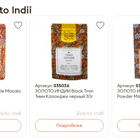
o Indii
Получить прайс-лист
ны к заполнению
Артикул:
035036
Артикул:
0
ЗОЛОТО ИНДИИ Black Tmin
ЗОЛОТО ИН
Тмин Калонджи черный 30г
Powder Ма
loto Indii
Zoloto Indii
Подробнее