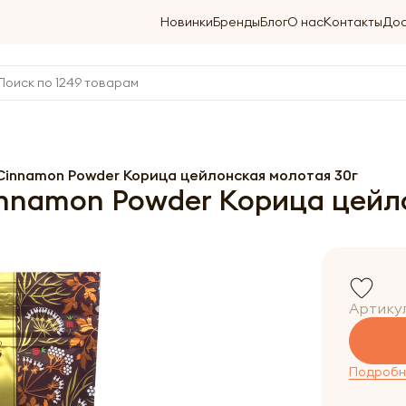
Новинки
Бренды
Блог
О нас
Контакты
Дос
innamon Powder Корица цейлонская молотая 30г
namon Powder Корица цейло
Артику
Подробне