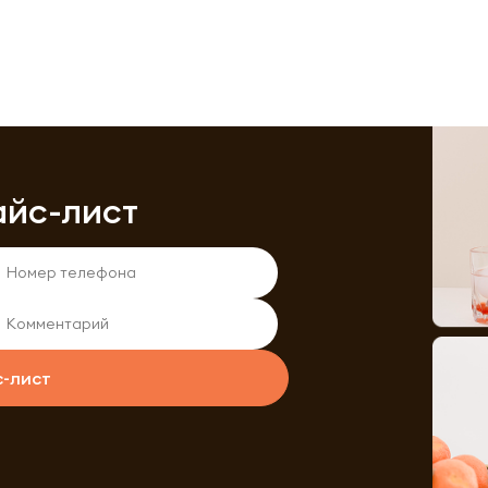
айс-лист
с-лист