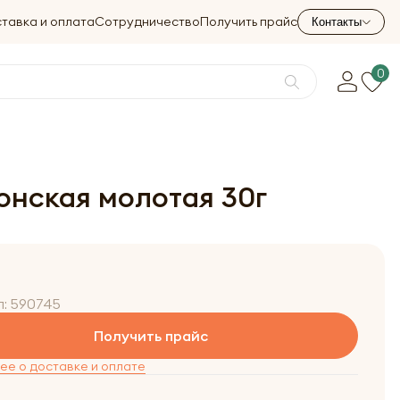
тавка и оплата
Сотрудничество
Получить прайс
Контакты
0
нская молотая 30г
л:
590745
Получить прайс
е о доставке и оплате