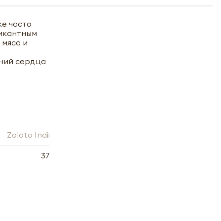
ке часто
пикантным
 мяса и
аний сердца
Zoloto Indii
37