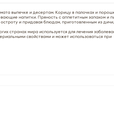
мата выпечке и десертам. Корицу в палочках и порош
евающие напитки. Пряность с аппетитным запахом и 
 остроту и придавая блюдам, приготовленным из дичи,
гих странах мира используется для лечения заболев
териальными свойствами и может использоваться при
чить оптовый прайс-лист