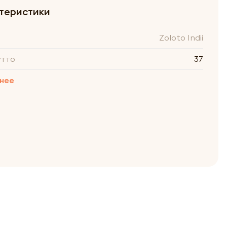
теристики
Zoloto Indii
утто
37
нее