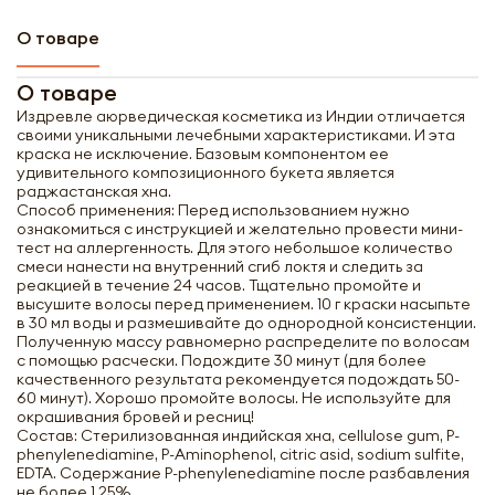
О товаре
О товаре
Издревле аюрведическая косметика из Индии отличается
своими уникальными лечебными характеристиками. И эта
краска не исключение. Базовым компонентом ее
удивительного композиционного букета является
раджастанская хна.
Способ применения: Перед использованием нужно
ознакомиться с инструкцией и желательно провести мини-
тест на аллергенность. Для этого небольшое количество
смеси нанести на внутренний сгиб локтя и следить за
реакцией в течение 24 часов. Тщательно промойте и
высушите волосы перед применением. 10 г краски насыпьте
в 30 мл воды и размешивайте до однородной консистенции.
Полученную массу равномерно распределите по волосам
с помощью расчески. Подождите 30 минут (для более
качественного результата рекомендуется подождать 50-
60 минут). Хорошо промойте волосы. Не используйте для
окрашивания бровей и ресниц!
Состав: Стерилизованная индийская хна, cellulose gum, P-
phenylenediamine, P-Aminophenol, citric asid, sodium sulfite,
EDTA. Содержание P-phenylenediamine после разбавления
не более 1,25%.