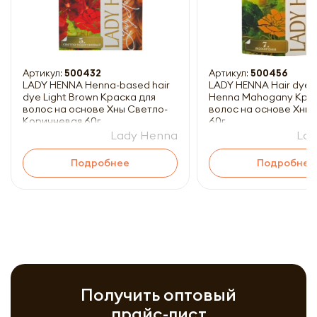
Артикул:
500432
Артикул:
500456
LADY HENNA Henna-based hair
LADY HENNA Hair dye 
dye Light Brown Краска для
Henna Mahogany Крас
волос на основе Хны Светло-
волос на основе Хны
Коричневая 60г
60г
Lady Henna
Lad
Подробнее
Подробнее
Получить оптовый
прайс-лист