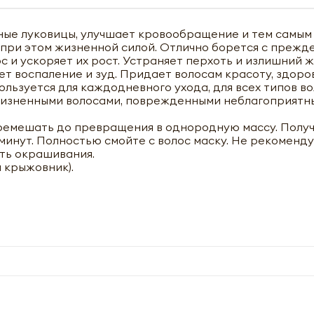
яные луковицы, улучшает кровообращение и тем самым
яя при этом жизненной силой. Отлично борется с преж
и ускоряет их рост. Устраняет перхоть и излишний 
ет воспаление и зуд. Придает волосам красоту, здоро
ользуется для каждодневного ухода, для всех типов во
езжизненными волосами, поврежденными неблагоприятн
еремешать до превращения в однородную массу. Полу
 минут. Полностью смойте с волос маску. Не рекоменд
ть окрашивания.
й крыжовник).
чить оптовый прайс-лист