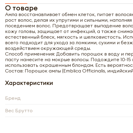
О товаре
Амла восстанавливает обмен клеток, питает волос
рост волос, делая их упругими и сильными, наполн
поседением волос. Предотвращает выпадение волос 
кожу головы, защищает от инфекций, а также снима
естественный блеск, мягкость и шелковистость. Исп
всего подходит для ухода за ломкими, сухими и б
воздействием окружающей среды.
Способ применения: Добавить порошок в воду и п
пасту нанесите на мокрые волосы. Подождите 10-15
использовать окрашенным блондам. Есть вероятнос
Состав: Порошок амлы (Emblica Officinalis, индийски
Характеристики
Бренд
Вес Брутто
Полу