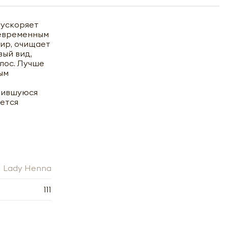
 ускоряет
девременным
жир, очищает
вый вид,
лос. Лучше
ым
чившуюся
уется
Lady Henna
111