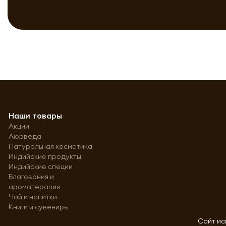
Наши товары
Акции
Аюрведа
Натуральная косметика
Индийские продукты
Индийские специи
Благовония и
ароматерапия
Чай и напитки
Книги и сувениры
Сайт ис