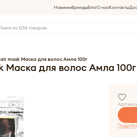
Новинки
Бренды
Блог
О нас
Контакты
Дос
ir mask Маска для волос Амла 100г
 Маска для волос Амла 100г
Артику
Подробне