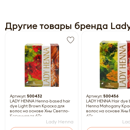
Другие товары бренда Lad
Обязатель
Артикул:
500432
Артикул:
500456
LADY HENNA Henna-based hair
LADY HENNA Hair dye 
dye Light Brown Краска для
Henna Mahogany Кра
волос на основе Хны Светло-
волос на основе Хны
Коричневая 60г
60г
Lady Henna
La