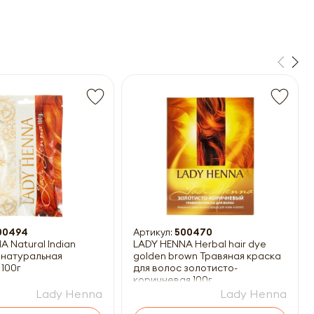
00494
Артикул:
500470
 Natural Indian
LADY HENNA Herbal hair dye
 натуральная
golden brown Травяная краска
100г
для волос золотисто-
коричневая 100г
Lady Henna
Lady Henna