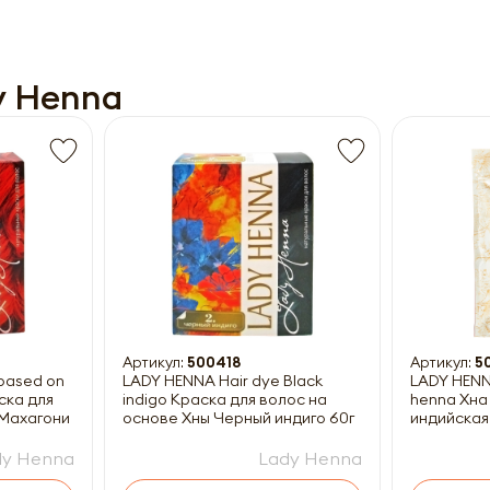
y Henna
Получить прайс-лист
ны к заполнению
Артикул:
500418
Артикул:
5
based on
LADY HENNA Hair dye Black
LADY HENNA
ска для
indigo Краска для волос на
henna Хна
 Махагони
основе Хны Черный индиго 60г
индийская 
dy Henna
Lady Henna