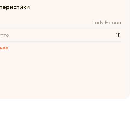
теристики
Lady Henna
утто
111
нее