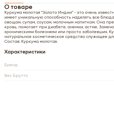
О товаре
Куркума молотая "Золото Индии" - это очень извест
имеет уникальную способность наделять все блюда 
овощам, супам, соусам, молочным напиткам. Она п
кровь, помогает при диабете, анемии, астме. Заме
хроническими болезнями или просто заболевших. К
натуральное косметическое средство служащее для
Состав: Куркума молотая.
Характеристики
Бренд
Вес Брутто
Полу