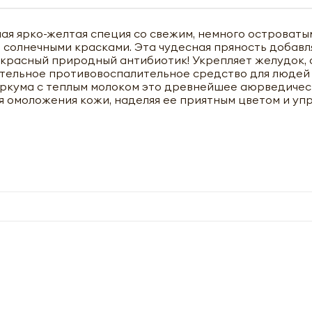
ная ярко-желтая специя со свежим, немного островаты
солнечными красками. Эта чудесная пряность добавля
рекрасный природный антибиотик! Укрепляет желудок,
чательное противовоспалительное средство для людей
уркума с теплым молоком это древнейшее аюрведиче
 омоложения кожи, наделяя ее приятным цветом и упр
чить оптовый прайс-лист