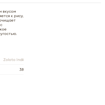
м вкусом
ется к рису,
 очищает
 с
ское
угостью.
Zoloto Indii
38