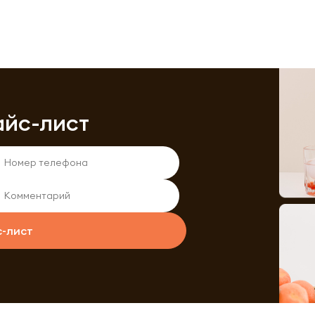
айс-лист
с-лист