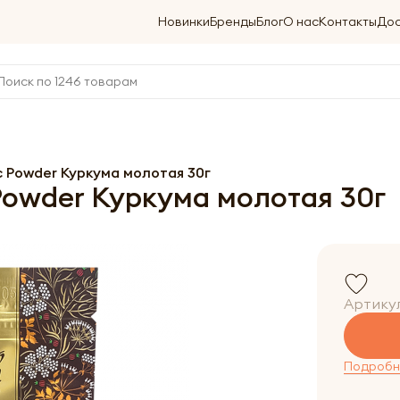
Новинки
Бренды
Блог
О нас
Контакты
Дос
 Powder Куркума молотая 30г
owder Куркума молотая 30г
Артику
Подробне