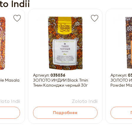
o Indii
Получить прайс-лист
ны к заполнению
Артикул:
035036
Артикул:
0
ЗОЛОТО ИНДИИ Black Tmin
ЗОЛОТО ИН
Тмин Калонджи черный 30г
Powder Ма
loto Indii
Zoloto Indii
Подробнее