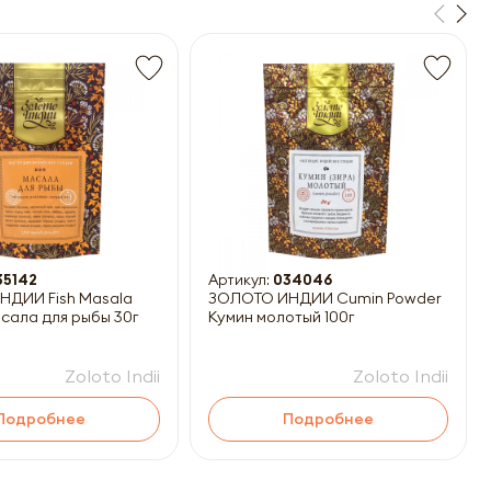
35142
Артикул:
034046
ДИИ Fish Masala
ЗОЛОТО ИНДИИ Cumin Powder
сала для рыбы 30г
Кумин молотый 100г
Zoloto Indii
Zoloto Indii
Подробнее
Подробнее