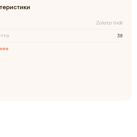
теристики
Zoloto Indii
утто
38
нее