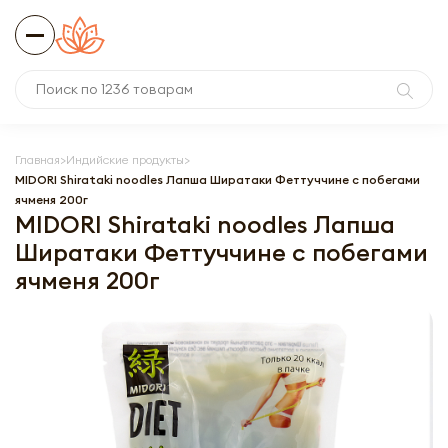
Главная
Индийские продукты
MIDORI Shirataki noodles Лапша Ширатаки Феттуччине с побегами
ячменя 200г
MIDORI Shirataki noodles Лапша
Ширатаки Феттуччине с побегами
ячменя 200г