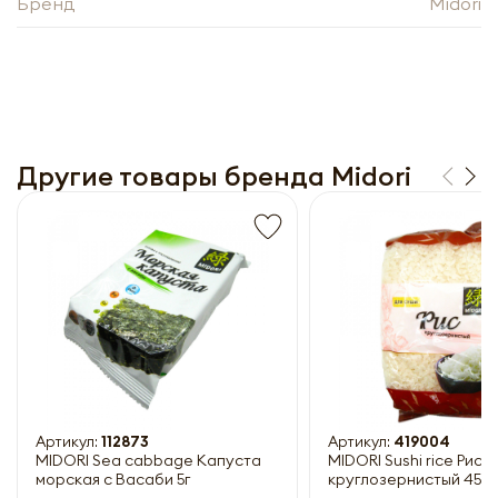
Бренд
Midori
Другие товары бренда Midori
Получить прайс-лист
Обязательны к заполнению
Артикул:
112873
Артикул:
419004
MIDORI Sea cabbage Капуста
MIDORI Sushi rice Рис 
морская с Васаби 5г
круглозернистый 450г