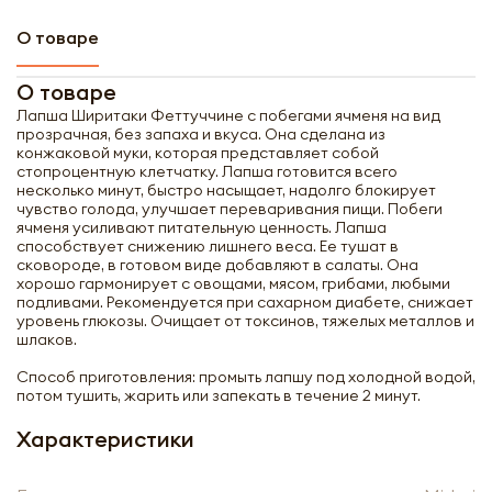
О товаре
О товаре
Лапша Ширитаки Феттуччине с побегами ячменя на вид
прозрачная, без запаха и вкуса. Она сделана из
конжаковой муки, которая представляет собой
стопроцентную клетчатку. Лапша готовится всего
несколько минут, быстро насыщает, надолго блокирует
чувство голода, улучшает переваривания пищи. Побеги
ячменя усиливают питательную ценность. Лапша
способствует снижению лишнего веса. Ее тушат в
сковороде, в готовом виде добавляют в салаты. Она
хорошо гармонирует с овощами, мясом, грибами, любыми
подливами. Рекомендуется при сахарном диабете, снижает
уровень глюкозы. Очищает от токсинов, тяжелых металлов и
шлаков.
Способ приготовления: промыть лапшу под холодной водой,
потом тушить, жарить или запекать в течение 2 минут.
Характеристики
Получить оптовый
прайс-лист