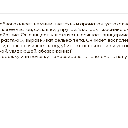
обволакивает нежным цветочным ароматом, успокаива
ая ее чистой, сияющей, упругой. Экстракт жасмина о
ствие. Он очищает, увлажняет и смягчает эпидермис
 растяжки, выравнивая рельеф тела. Снимает воспале
аз идеально очищает кожу, убирает напряжение и уста
хой, увядающей, обезвоженной.
 варежку или мочалку, помассировать тело, смыть пену
чить оптовый прайс-лист