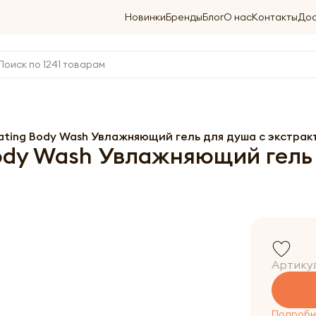
Новинки
Бренды
Блог
О нас
Контакты
Дос
rating Body Wash Увлажняющий гель для душа с экстра
ody Wash Увлажняющий гель
Артику
Подробне