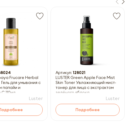
88024
Артикул:
128021
aya Frucare Herbal
LUSTER Green Apple Face Mist
 Гель для умывания с
Skin Toner Увлажняющий мист-
м папайи и
тонер для лица с экстрактом
 C 110мл
зелёного яблока
Luster
Luster
Подробнее
Подробнее