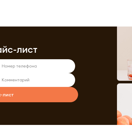
айс-лист
с-лист