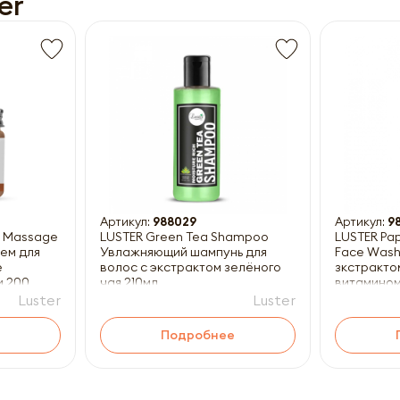
er
Получить прайс-лист
ны к заполнению
Артикул:
988029
Артикул:
9
e Massage
LUSTER Green Tea Shampoo
LUSTER Pap
ем для
Увлажняющий шампунь для
Face Wash
е
волос с экстрактом зелёного
зкстракто
и 200
чая 210мл
витамином
Luster
Luster
Подробнее