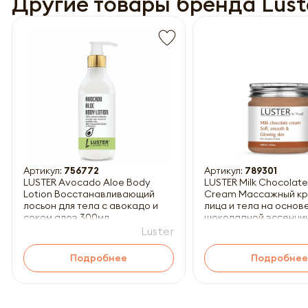
Другие товары бренда Lust
Обязатель
Артикул:
756772
Артикул:
789301
LUSTER Avocado Aloe Body
LUSTER Milk Chocolat
Lotion Восстанавливающий
Cream Массажный кр
лосьон для тела с авокадо и
лица и тела на основ
соком алоэ 300мл
шоколадной эссенци
Luster
Подробнее
Подробнее