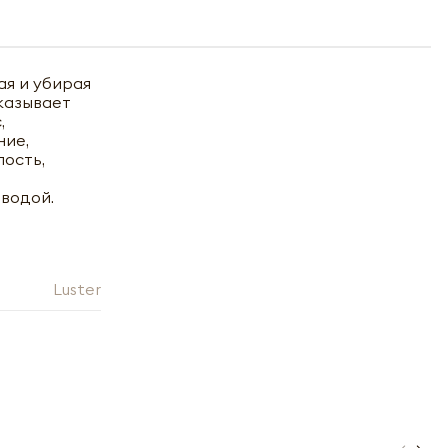
я и убирая
казывает
,
ние,
лость,
 водой.
Luster