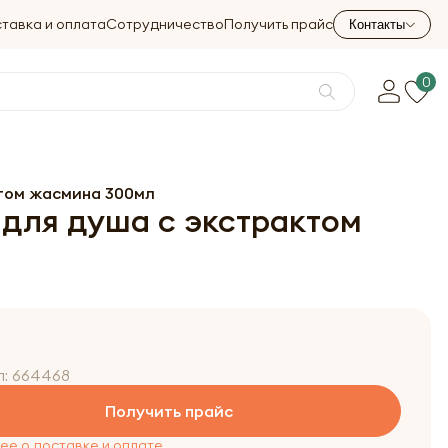
тавка и оплата
Сотрудничество
Получить прайс
Контакты
0
ктом жасмина 300мл
 для душа с экстрактом
л:
664468
Получить прайс
е о доставке и оплате