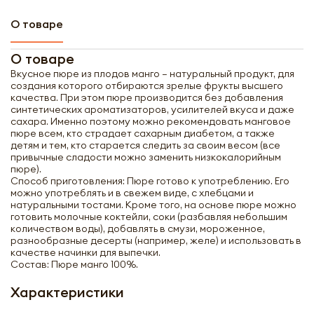
О товаре
О товаре
Вкусное пюре из плодов манго – натуральный продукт, для
создания которого отбираются зрелые фрукты высшего
качества. При этом пюре производится без добавления
Получить оптовый
синтетических ароматизаторов, усилителей вкуса и даже
сахара. Именно поэтому можно рекомендовать манговое
прайс-лист
пюре всем, кто страдает сахарным диабетом, а также
детям и тем, кто старается следить за своим весом (все
привычные сладости можно заменить низкокалорийным
пюре).
Способ приготовления: Пюре готово к употреблению. Его
можно употреблять и в свежем виде, с хлебцами и
натуральными тостами. Кроме того, на основе пюре можно
готовить молочные коктейли, соки (разбавляя небольшим
количеством воды), добавлять в смузи, мороженное,
разнообразные десерты (например, желе) и использовать в
качестве начинки для выпечки.
Состав: Пюре манго 100%.
Характеристики
Получить прайс-лист