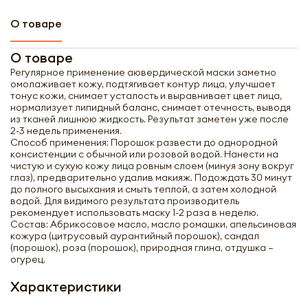
О товаре
О товаре
Регулярное применение аювердической маски заметно
омолаживает кожу, подтягивает контур лица, улучшает
тонус кожи, снимает усталость и выравнивает цвет лица,
нормализует липидный баланс, снимает отечность, выводя
из тканей лишнюю жидкость. Результат заметен уже после
2-3 недель применения.
Способ применения: Порошок развести до однородной
консистенции с обычной или розовой водой. Нанести на
чистую и сухую кожу лица ровным слоем (минуя зону вокруг
глаз), предварительно удалив макияж. Подождать 30 минут
до полного высыхания и смыть теплой, а затем холодной
водой. Для видимого результата производитель
рекомендует использовать маску 1-2 раза в неделю.
Состав: Абрикосовое масло, масло ромашки, апельсиновая
кожура (цитрусовый аурантийный порошок), сандал
(порошок), роза (порошок), природная глина, отдушка –
огурец.
Характеристики
Получить оптовый