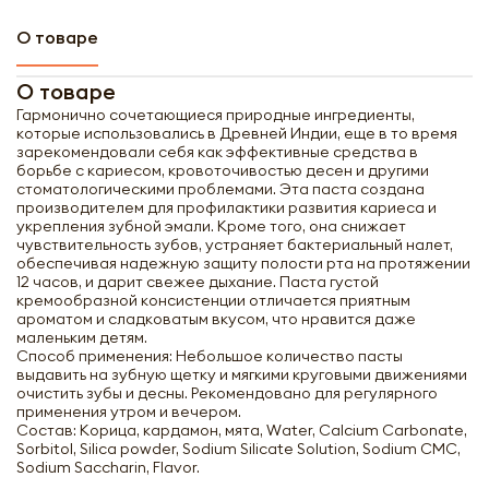
О товаре
О товаре
Гармонично сочетающиеся природные ингредиенты,
которые использовались в Древней Индии, еще в то время
зарекомендовали себя как эффективные средства в
борьбе с кариесом, кровоточивостью десен и другими
стоматологическими проблемами. Эта паста создана
производителем для профилактики развития кариеса и
укрепления зубной эмали. Кроме того, она снижает
чувствительность зубов, устраняет бактериальный налет,
обеспечивая надежную защиту полости рта на протяжении
12 часов, и дарит свежее дыхание. Паста густой
кремообразной консистенции отличается приятным
ароматом и сладковатым вкусом, что нравится даже
маленьким детям.
Способ применения: Небольшое количество пасты
выдавить на зубную щетку и мягкими круговыми движениями
очистить зубы и десны. Рекомендовано для регулярного
применения утром и вечером.
Состав: Корица, кардамон, мята, Water, Сalcium Carbonate,
Sorbitol, Silica powder, Sodium Silicate Solution, Sodium CMC,
Sodium Saccharin, Flavor.