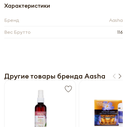
Получить оптовый
Характеристики
прайс-лист
Бренд
Aasha
Вес Брутто
116
Другие товары бренда Aasha
Получить прайс-лист
Обязательны к заполнению