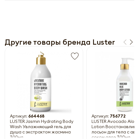
Другие товары бренда Luster
Получить прайс-лист
Обязательны к заполнению
Артикул:
664468
Артикул:
756772
LUSTER Jasmin Hydrating Body
LUSTER Avocado Aloe
Wash Увлажняющий гель для
Lotion Восстанавлив
душа с экстрактом жасмина
лосьон для тела с аво
300мл
соком алоэ 300мл