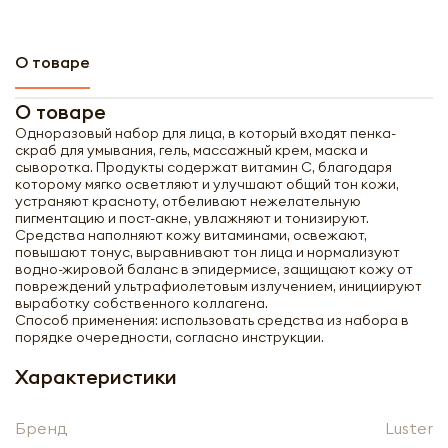
О товаре
О товаре
Одноразовый набор для лица, в который входят пенка-
скраб для умывания, гель, массажный крем, маска и
сыворотка. Продукты содержат витамин С, благодаря
которому мягко осветляют и улучшают общий тон кожи,
устраняют красноту, отбеливают нежелательную
пигментацию и пост-акне, увлажняют и тонизируют.
Средства наполняют кожу витаминами, освежают,
повышают тонус, выравнивают тон лица и нормализуют
водно-жировой баланс в эпидермисе, защищают кожу от
повреждений ультрафиолетовым излучением, инициируют
выработку собственного коллагена.
Способ применения: использовать средства из набора в
порядке очередности, согласно инструкции.
Характеристики
Получить оптовый
прайс-лист
Бренд
Luster