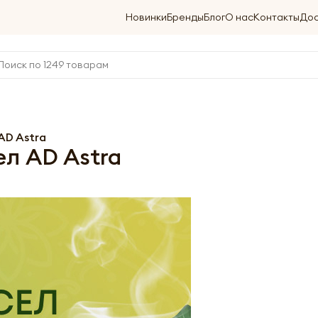
Новинки
Бренды
Блог
О нас
Контакты
Дос
AD Astra
л AD Astra