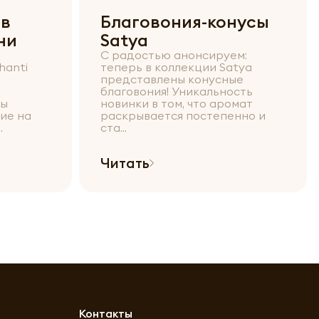
 в
Благовония-конусы
ни
Satya
С радостью анонсируем:
hanti
теперь в коллекции Satya
представлены конусные
благовония! Уникальность
бы
новинки в том, что аромат
ие на
раскрывается постепенно и
.
ста...
Читать
Контакты