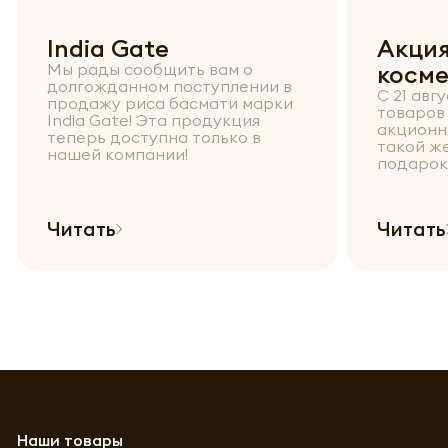
India Gate
Акция
Мы рады сообщить вам о
косме
долгожданном поступлении в
С 21 авг
продажу риса басмати марки
товаров
India Gate! Эта продукция
акционн
теперь доступна только в
такой же
нашей компании!
подарок
Читать
Читать
Наши товары