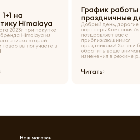
График работы
 1+1 на
праздничные д
тику Himalaya
Добрый день, дорогие
партнеры!Компания As
уста 2023г при покупке
поздравляет вас с
 бренда Himalaya из
приближающимися
ого списка второй
праздниками! Хотели 
 товар вы получаете в
обратить ваше вниман
!
изменения в режиме р..
Читать
Наш магазин