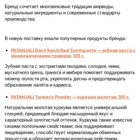
Бренд сочетает многовековые традиции аюрведы, 
натуральные ингредиенты и современные стандарты 
производства. 
В новую поставку вошли популярные продукты бренда:
PATANJALI Dant Kanti Red Toothpaste — зубная паста с
аюрведическими травами, 100 г.
Зубная паста с экстрактами гвоздики, солодки, нима, 
мускатного ореха, граната и имбиря помогает поддерживать 
гигиену полости рта, укреплять десны и предотвращать 
образование налёта и кариеса. 
PATANJALI Turmeric Powder — куркума молотая, 100 г.
Натуральная молотая куркума является универсальной 
специей, придающей блюдам насыщенный вкус и 
характерный золотистый оттенок. Куркума также известна 
своими полезными свойствами: она поддерживает 
пищеварение, способствует нормализации обменных 
процессов и обладает антиоксидантным действием.