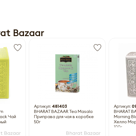
at Bazaar
Получить прайс-лист
ны к заполнению
Артикул:
481403
Артикул:
0
am
BHARAT BAZAAR Tea Masala
BHARAT BA
lack Чай
Приправа для чая в коробке
Morning B
ный
50г
Хелло Мор
100г
t Bazaar
Bharat Bazaar