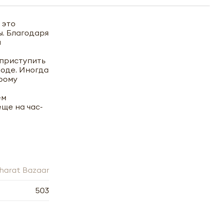
 это
ы. Благодаря
я
 приступить
воде. Иногда
трому
ем
еще на час-
harat Bazaar
503