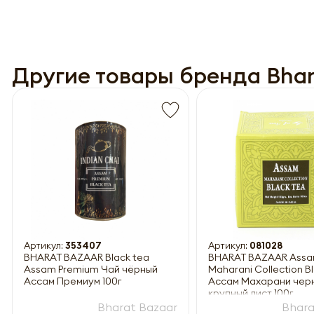
Другие товары бренда Bhar
Обязатель
Артикул:
353407
Артикул:
081028
BHARAT BAZAAR Black tea
BHARAT BAZAAR Ass
Assam Premium Чай чёрный
Maharani Collection B
Ассам Премиум 100г
Ассам Махарани чер
крупный лист 100г
Bharat Bazaar
Bhara