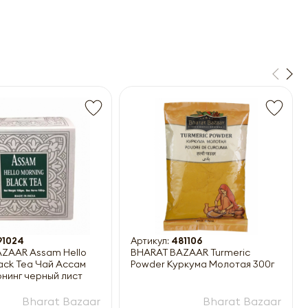
91024
Артикул:
481106
ZAAR Assam Hello
BHARAT BAZAAR Turmeric
lack Tea Чай Ассам
Powder Куркума Молотая 300г
нинг черный лист
Bharat Bazaar
Bharat Bazaar