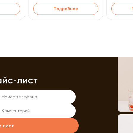
Подробнее
айс-лист
с-лист