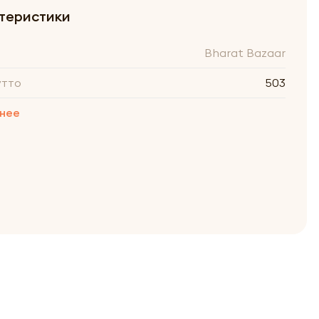
теристики
Bharat Bazaar
утто
503
нее