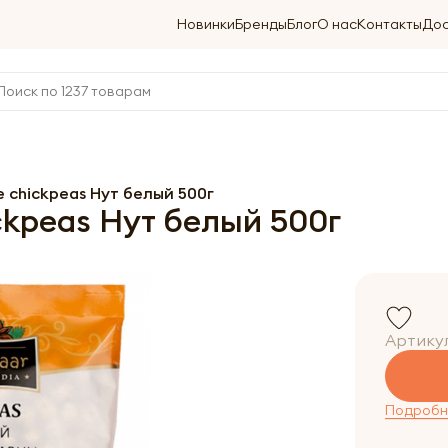
Новинки
Бренды
Блог
О нас
Контакты
Дос
chickpeas Нут белый 500г
kpeas Нут белый 500г
Артику
Подробне