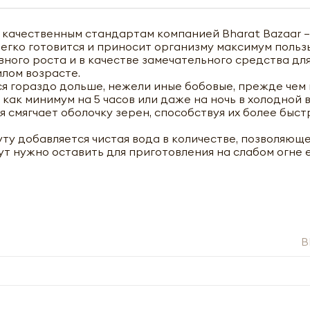
 качественным стандартам компанией Bharat Bazaar –
егко готовится и приносит организму максимум польз
ного роста и в качестве замечательного средства дл
лом возрасте.
ся гораздо дольше, нежели иные бобовые, прежде чем
как минимум на 5 часов или даже на ночь в холодной 
я смягчает оболочку зерен, способствуя их более быс
уту добавляется чистая вода в количестве, позволяющ
ут нужно оставить для приготовления на слабом огне 
B
чить оптовый прайс-лист