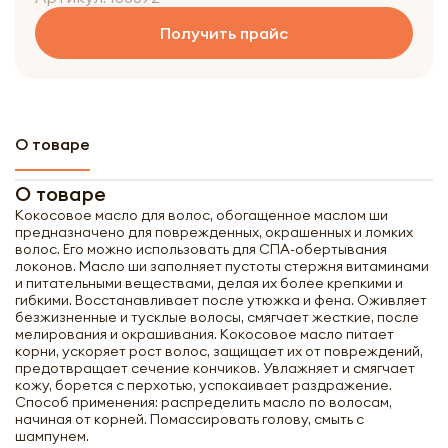
Получить прайс
О товаре
О товаре
Кокосовое масло для волос, обогащенное маслом ши
предназначено для поврежденных, окрашенных и ломких
волос. Его можно использовать для СПА-обертывания
локонов. Масло ши заполняет пустоты стержня витаминами
и питательными веществами, делая их более крепкими и
гибкими. Восстанавливает после утюжка и фена. Оживляет
безжизненные и тусклые волосы, смягчает жесткие, после
мелирования и окрашивания. Кокосовое масло питает
корни, ускоряет рост волос, защищает их от повреждений,
предотвращает сечение кончиков. Увлажняет и смягчает
кожу, борется с перхотью, успокаивает раздражение.
Способ применения: распределить масло по волосам,
начиная от корней. Помассировать голову, смыть с
шампунем.