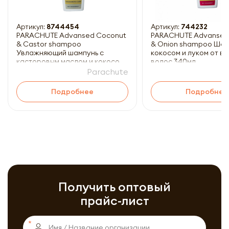
Артикул:
8744454
Артикул:
744232
PARACHUTE Advansed Coconut
PARACHUTE Advansed
& Castor shampoo
& Onion shampoo Шам
Увлажняющий шампунь с
кокосом и луком от в
касторовым маслом и кокосом
волос 340мл
для в
Parachute
P
Подробнее
Подробнее
Получить оптовый
прайс-лист