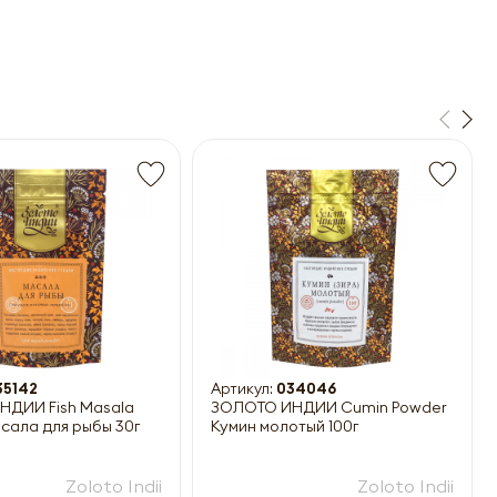
35142
Артикул:
034046
ДИИ Fish Masala
ЗОЛОТО ИНДИИ Cumin Powder
сала для рыбы 30г
Кумин молотый 100г
Zoloto Indii
Zoloto Indii