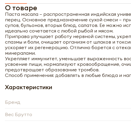
О товаре
Паста масала – распространенная индийская унив
перец. Основное предназначение сухой смеси – при
супов, бульонов, вторых блюд, салатов. Ее можно и
идеально сочетается с любой рыбой и мясом.
Приправа улучшает работу нервной системы, укреп
спазмы и боли, очищает организм от шлаков и токс
ускоряет их регенерацию. Отлично борется с отек
минералами.
Укрепляет иммунитет, уменьшает выраженность во
усвоение пищи, нормализуют кровообращение, очищ
предотвращает образование тромбов.
Способ применения: добавлять в любые блюда и на
Характеристики
Бренд
Полу
Вес Брутто