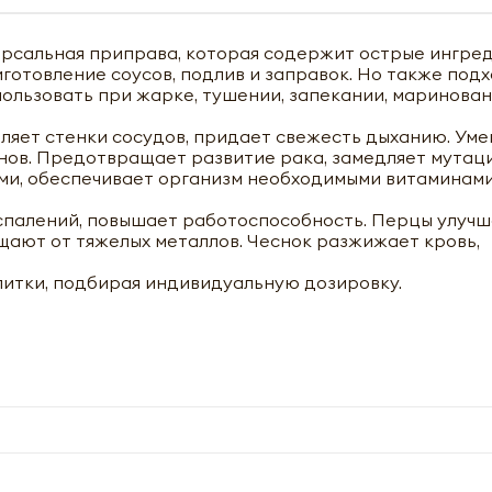
ерсальная приправа, которая содержит острые ингре
готовление соусов, подлив и заправок. Но также подх
спользовать при жарке, тушении, запекании, маринова
ляет стенки сосудов, придает свежесть дыханию. Ум
инов. Предотвращает развитие рака, замедляет мутац
ами, обеспечивает организм необходимыми витаминами
спалений, повышает работоспособность. Перцы улуч
ают от тяжелых металлов. Чеснок разжижает кровь,
питки, подбирая индивидуальную дозировку.
чить оптовый прайс-лист