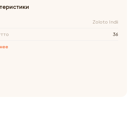
теристики
Zoloto Indii
утто
36
нее