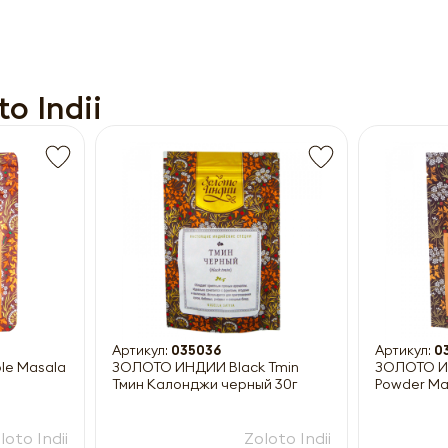
o Indii
Получить прайс-лист
ны к заполнению
Артикул:
035036
Артикул:
0
ЗОЛОТО ИНДИИ Black Tmin
ЗОЛОТО ИН
Тмин Калонджи черный 30г
Powder Ма
loto Indii
Zoloto Indii