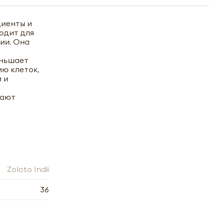
диенты и
одит для
нии. Она
еньшает
ию клеток,
 и
шают
Zoloto Indii
36