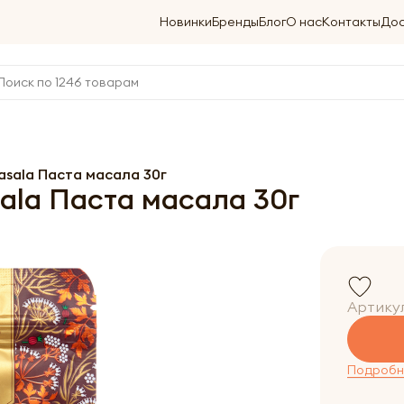
Новинки
Бренды
Блог
О нас
Контакты
Дос
sala Паста масала 30г
la Паста масала 30г
Артику
Подробне