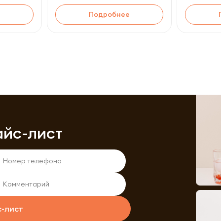
Подробнее
айс-лист
с-лист