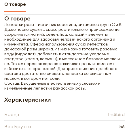
О товаре
О товаре
Лепестки розы – источник каротина, витаминов групп C и B.
Даже после сушки в сырье растительного происхождения
сохраняется магний, селен, йод, кальций – элементы
необходимые для здоровья человеческого организма и
иммунитета. Сфера использования сухих лепестков
дамасской розы широка. Из них можно готовить розовую
воду (гидролат), добавлять в стандартные уходовые
средства (крема, лосьоны), в массажное базовое масло и
пр. Также порошок хорошо заживляет раны и помогает
избавиться от пролежней. Для приготовления целебного
состава достаточно смешать лепестки со сливочным
маслом, в котором нет соли.
Состав: Высушенные в естественных условиях и
измельченные лепестки дамасской розы.
Характеристики
Получить оптовый
Бренд
Indibird
прайс-лист
Вес Брутто
56